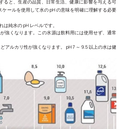
すると、生産の品質、日常生活、健康に影響を与える可
ケールを使用して水の pH の意味を明確に理解する必要
れは純水の pH レベルです。
ど酸性が強くなります。この水源は飲料用には使用せず、通常
ほどアルカリ性が強くなります。 pH 7 ～ 9.5 以上の水は健