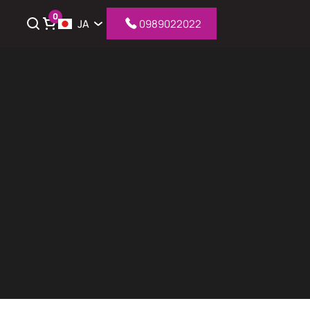
0
JA
0989022022
iỏ hàng