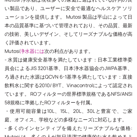
い製品であり、ユーザーに安全で最適なヘルスケア ソリ
ューションを提供します。 Mutosi 製品は平山によって日
本の品質基準に基づいて管理されており、その品質、最新
の技術、美しいデザイン、そしてリーズナブルな価格が高
く評価されています。
Mutosi
浄水器には
次の利点があります。
- 水質は健康安全基準を満たしています：日本工業標準委
員会によるJIS 3201基準、日本浄水器協会のJWPA基準、
ろ過された水源はQCVN 6-1基準を満たしています：直接
飲料水に関する2010/ BYT、Vinacontrolによって認定され
ています。 ROフィルターの世界標準規格であるNFS/ANSI
58規格に準拠したROフィルターを付属。
・使用可能容量は10L、15L、20L、30Lと豊富で、ご家
庭、オフィス、学校などの多様なニーズに対応します。
- 多くのインセンティブを備えたリーズナブルな価格:
Mutosi は、多くの人が毎日清潔で健康的な水を飲めるよ