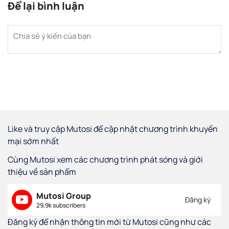
Để lại bình luận
Like và truy cập Mutosi để cập nhật chương trình khuyến
mại sớm nhất
Cùng Mutosi xem các chương trình phát sóng và giới
thiệu về sản phẩm
Mutosi Group
Đăng ký
29,9k subscribers
Đăng ký để nhận thông tin mới từ Mutosi cũng như các