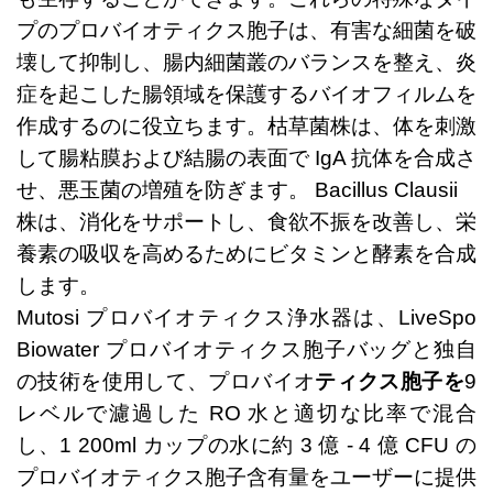
プのプロバイオティクス胞子は、有害な細菌を破
壊して抑制し、腸内細菌叢のバランスを整え、炎
症を起こした腸領域を保護するバイオフィルムを
作成するのに役立ちます。枯草菌株は、体を刺激
して腸粘膜および結腸の表面で IgA 抗体を合成さ
せ、悪玉菌の増殖を防ぎます。 Bacillus Clausii
株は、消化をサポートし、食欲不振を改善し、栄
養素の吸収を高めるためにビタミンと酵素を合成
します。
Mutosi プロバイオティクス浄水器は、LiveSpo
Biowater プロバイオティクス胞子バッグと独自
の技術を使用して、プロバイオ
ティクス胞子を
9
レベルで濾過した RO 水と適切な比率で混合
し、1 200ml カップの水に約 3 億 - 4 億 CFU の
プロバイオティクス胞子含有量をユーザーに提供