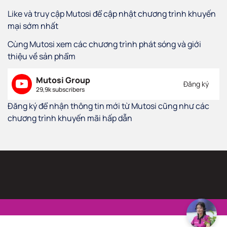
Like và truy cập Mutosi để cập nhật chương trình khuyến
mại sớm nhất
Cùng Mutosi xem các chương trình phát sóng và giới
thiệu về sản phẩm
Mutosi Group
Đăng ký
29,9k subscribers
Đăng ký để nhận thông tin mới từ Mutosi cũng như các
chương trình khuyến mãi hấp dẫn