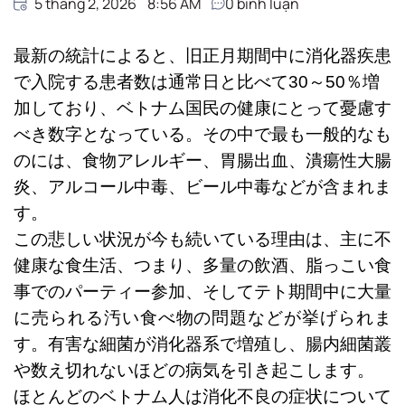
5 tháng 2, 2026
8:56 AM
0
bình luận
最新の統計によると、旧正月期間中に消化器疾患
で入院する患者数は通常日と比べて30～50％増
加しており、ベトナム国民の健康にとって憂慮す
べき数字となっている。その中で最も一般的なも
のには、食物アレルギー、胃腸出血、潰瘍性大腸
炎、アルコール中毒、ビール中毒などが含まれま
す。
この悲しい状況が今も続いている理由は、主に不
健康な食生活、つまり、多量の飲酒、脂っこい食
事でのパーティー参加、そしてテト期間中に大量
に売られる汚い食べ物の問題などが挙げられま
す。有害な細菌が消化器系で増殖し、腸内細菌叢
や数え切れないほどの病気を引き起こします。
ほとんどのベトナム人は消化不良の症状について