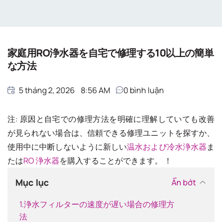
Giải pháp nước sạch
Trang chủ
Giải pháp nước sạch
家庭用RO浄水器を自宅で修理する10以上の簡単
な方法
5 tháng 2, 2026
8:56 AM
0
bình luận
注: 原因と自宅での修理方法を明確に理解していても改善
が見られない場合は、信頼できる修理ユニットを探すか、
使用中に中断しないように新しい
温水および冷水浄水器
ま
たは
RO 浄水器
を購入することができます。 ！
Mục lục
Ẩn bớt
1.浄水フィルターの速度が遅い場合の修理方
法