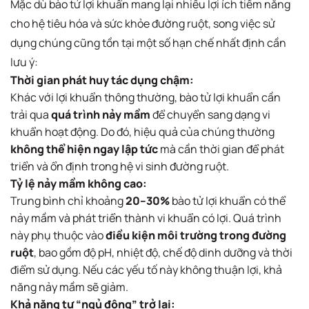
Mặc dù bào tử lợi khuẩn mang lại nhiều lợi ích tiềm năng
cho hệ tiêu hóa và sức khỏe đường ruột, song việc sử
dụng chúng cũng tồn tại một số hạn chế nhất định cần
lưu ý:
Thời gian phát huy tác dụng chậm:
Khác với lợi khuẩn thông thường, bào tử lợi khuẩn cần
trải qua
quá trình nảy mầm
để chuyển sang dạng vi
khuẩn hoạt động. Do đó, hiệu quả của chúng thường
không thể hiện ngay lập tức
mà cần thời gian để phát
triển và ổn định trong hệ vi sinh đường ruột.
Tỷ lệ nảy mầm không cao:
Trung bình chỉ khoảng
20–30%
bào tử lợi khuẩn có thể
nảy mầm và phát triển thành vi khuẩn có lợi. Quá trình
này phụ thuộc vào
điều kiện môi trường trong đường
ruột
, bao gồm độ pH, nhiệt độ, chế độ dinh dưỡng và thời
điểm sử dụng. Nếu các yếu tố này không thuận lợi, khả
năng nảy mầm sẽ giảm.
Khả năng tự “ngủ đông” trở lại: