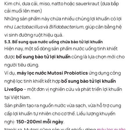
Kim chi, dưa cải, miso, natto hoặc sauerkraut (dưa bắp
cải muối lên men)
Những sản phẩm này chứa nhiều chủng lợi khuẩn có lợi
như
Lactobacillus
và
Bifidobacterium
, giúp cân bằng hệ
vi sinh đường ruột hiệu quả.
5.3. Bổ sung qua nước uống chứa bào tử lợi khuẩn
Hiện nay, một số dòng sản phẩm nước uống tinh khiết
được
bổ sung bào tử lợi khuẩn
cũng là lựa chọn mới cho
người tiêu dùng.
Ví dụ,
máy lọc nước Mutosi Probiotics
ứng dụng công
nghệ lọc tinh khiết kết hợp
bổ sung bào tử lợi khuẩn
LiveSpo
– một đơn vị nghiên cứu và phát triển lợi khuẩn
tại Việt Nam.
Sản phẩm tạo ra nguồn nước vừa sạch, vừa hỗ trợ cung
cấp lợi khuẩn tự nhiên cho cơ thể. Liều lượng khuyến
nghị:
150–200ml mỗi ngày
.
Ngoài ra, Mutosi cũng sản xuất nhiều dòng
máy lọc nước