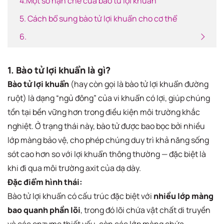
4.Một số hạn chế của bào tử lợi khuẩn
5. Cách bổ sung bào tử lợi khuẩn cho cơ thể
6.
1. Bào tử lợi khuẩn là gì?
Bào tử lợi khuẩn
(hay còn gọi là bào tử lợi khuẩn đường
ruột) là dạng “ngủ đông” của vi khuẩn có lợi, giúp chúng
tồn tại bền vững hơn trong điều kiện môi trường khắc
nghiệt. Ở trạng thái này, bào tử được bao bọc bởi nhiều
lớp màng bảo vệ, cho phép chúng duy trì khả năng sống
sót cao hơn so với lợi khuẩn thông thường — đặc biệt là
khi đi qua môi trường axit của dạ dày.
Đặc điểm hình thái:
Bào tử lợi khuẩn có cấu trúc đặc biệt với
nhiều lớp màng
bao quanh phần lõi
, trong đó lõi chứa vật chất di truyền
và các enzyme thiết yếu, còn các lớp màng chứa