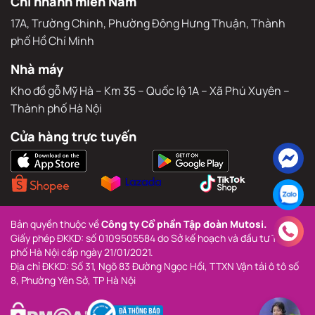
Chi nhánh miền Nam
17A, Trường Chinh, Phường Đông Hưng Thuận, Thành 
phố Hồ Chí Minh
Nhà máy
Kho đồ gỗ Mỹ Hà – Km 35 – Quốc lộ 1A – Xã Phú Xuyên – 
Thành phố Hà Nội
Cửa hàng trực tuyến
Bản quyền thuộc về 
Công ty Cổ phần Tập đoàn Mutosi.
Giấy phép ĐKKD: số 0109505584 do Sở kế hoạch và đầu tư Thành 
phố Hà Nội cấp ngày 21/01/2021.
Địa chỉ ĐKKD: Số 31, Ngõ 83 Đường Ngọc Hồi, TTXN Vận tải ô tô số 
8, Phường Yên Sở, TP Hà Nội