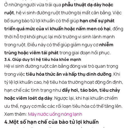
Ở những người vừa trải qua
phẫu thuật dạ dày hoặc
ruột
, hệ vi sinh đường ruột thường bị mất cân bằng. Việc
bổ sung bào tử lợi khuẩn có thể giúp
hạn chế sự phát
triển quá mức của vi khuẩn hoặc nấm men có hại
, đồng
thời hỗ trợ khôi phục lại môi trường vi sinh lành mạnh
trong ruột. Điều này có thể giúp giảm nguy cơ
nhiễm
trùng hoặc viêm tái phát
trong giai đoạn hồi phục.
3.4. Giúp duy trì hệ tiêu hóa khỏe mạnh
Hệ vi sinh đường ruột cân bằng đóng vai trò quan trọng
trong việc
tiêu hóa thức ăn và hấp thụ dinh dưỡng
. Khi
tỷ lệ lợi khuẩn cao, hệ tiêu hóa thường hoạt động ổn định,
hạn chế các tình trạng như
đầy hơi, táo bón, tiêu chảy
hoặc viêm loét dạ dày
. Ngược lại, khi hại khuẩn chiếm
ưu thế, nguy cơ mắc các rối loạn tiêu hóa có thể tăng lên.
Xem thêm:
Máy nước uống nóng lạnh
4.Một số hạn chế của bào tử lợi khuẩn