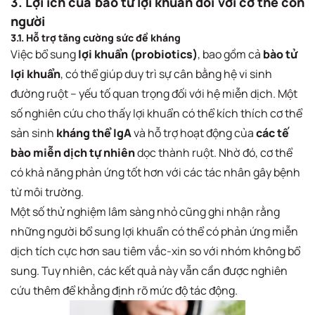
3. Lợi ích của bào tử lợi khuẩn đối với cơ thể con
người
3.1. Hỗ trợ tăng cường sức đề kháng
Việc bổ sung
lợi khuẩn (probiotics)
, bao gồm cả
bào tử
lợi khuẩn
, có thể giúp duy trì sự cân bằng hệ vi sinh
đường ruột – yếu tố quan trọng đối với hệ miễn dịch. Một
số nghiên cứu cho thấy lợi khuẩn có thể kích thích cơ thể
sản sinh
kháng thể IgA
và hỗ trợ hoạt động của
các tế
bào miễn dịch tự nhiên
dọc thành ruột. Nhờ đó, cơ thể
có khả năng phản ứng tốt hơn với các tác nhân gây bệnh
từ môi trường.
Một số thử nghiệm lâm sàng nhỏ cũng ghi nhận rằng
những người bổ sung lợi khuẩn có thể có phản ứng miễn
dịch tích cực hơn sau tiêm vắc-xin so với nhóm không bổ
sung. Tuy nhiên, các kết quả này vẫn cần được nghiên
cứu thêm để khẳng định rõ mức độ tác động.