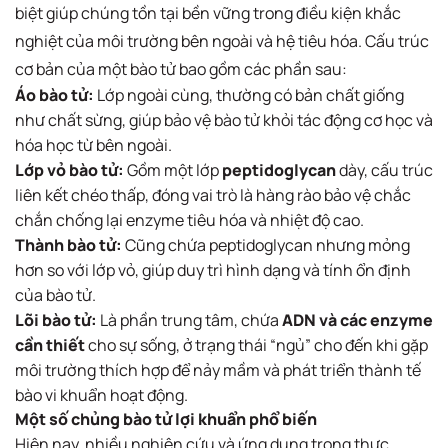
biệt giúp chúng tồn tại bền vững trong điều kiện khắc
nghiệt của môi trường bên ngoài và hệ tiêu hóa. Cấu trúc
cơ bản của một bào tử bao gồm các phần sau:
Áo bào tử:
Lớp ngoài cùng, thường có bản chất giống
như chất sừng, giúp bảo vệ bào tử khỏi tác động cơ học và
hóa học từ bên ngoài.
Lớp vỏ bào tử:
Gồm một lớp
peptidoglycan
dày, cấu trúc
liên kết chéo thấp, đóng vai trò là hàng rào bảo vệ chắc
chắn chống lại enzyme tiêu hóa và nhiệt độ cao.
Thành bào tử:
Cũng chứa peptidoglycan nhưng mỏng
hơn so với lớp vỏ, giúp duy trì hình dạng và tính ổn định
của bào tử.
Lõi bào tử:
Là phần trung tâm, chứa
ADN và các enzyme
cần thiết
cho sự sống, ở trạng thái “ngủ” cho đến khi gặp
môi trường thích hợp để nảy mầm và phát triển thành tế
bào vi khuẩn hoạt động.
Một số chủng bào tử lợi khuẩn phổ biến
Hiện nay, nhiều nghiên cứu và ứng dụng trong thực