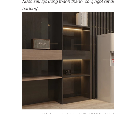
Nước sau lọc uống thanh thanh, có vị ngọt rất d
hài lòng
”.