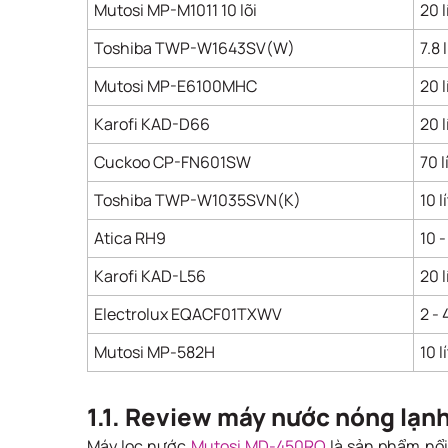
Mutosi MP-M1011 10 lõi
20 l
Toshiba TWP-W1643SV(W)
7.8 
Mutosi MP-E6100MHC
20 l
Karofi KAD-D66
20 l
Cuckoo CP-FN601SW
70 l
Toshiba TWP-W1035SVN(K)
10 l
Atica RH9
10 -
Karofi KAD-L56
20 l
Electrolux EQACF01TXWV
2 - 
Mutosi MP-582H
10 l
1.1. Review máy nước nóng lạ
Máy lọc nước
Mutosi MD-450RO
là sản phẩm nổi 