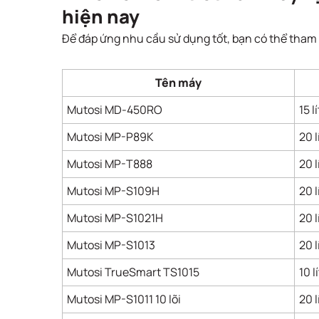
hiện nay
Để đáp ứng nhu cầu sử dụng tốt, bạn có thể tham 
Tên máy
Mutosi MD-450RO
15 l
Mutosi MP-P89K
20 l
Mutosi MP-T888
20 l
Mutosi MP-S109H
20 l
Mutosi MP-S1021H
20 l
Mutosi MP-S1013
20 l
Mutosi TrueSmart TS1015
10 l
Mutosi MP-S1011 10 lõi
20 l