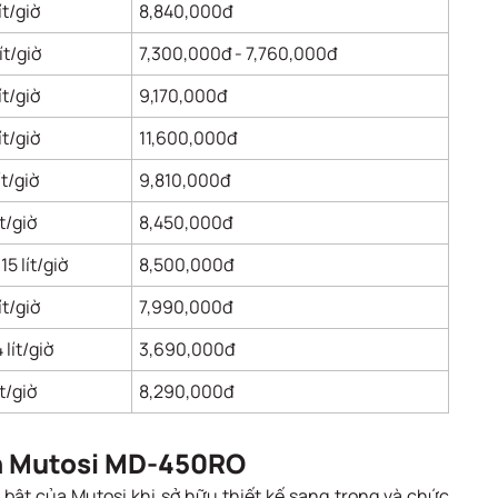
ít/giờ
8,840,000đ
lít/giờ
7,300,000đ - 7,760,000đ
ít/giờ
9,170,000đ
ít/giờ
11,600,000đ
ít/giờ
9,810,000đ
ít/giờ
8,450,000đ
 15 lít/giờ
8,500,000đ
ít/giờ
7,990,000đ
4 lít/giờ
3,690,000đ
ít/giờ
8,290,000đ
nh Mutosi MD-450RO
bật của Mutosi khi sở hữu thiết kế sang trọng và chức