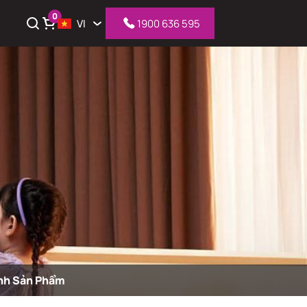
0
VI
1900 636 595
iỏ hàng
nh Sản Phẩm