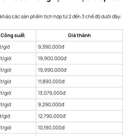
khảo các sản phẩm tích hợp từ 2 đến 3 chế độ dưới đây:
Công suất
Giá thành
ít/giờ
9,390,000đ
ít/giờ
19,900,000đ
ít/giờ
19,990,000đ
ít/giờ
11,890,000đ
ít/giờ
13,079,000đ
ít/giờ
9,290,000đ
ít/giờ
12,790,000đ
ít/giờ
10,190,000đ