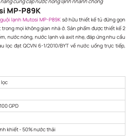
 năng cung cấp nước nóng lạnh nhanh chóng
osi MP-P89K
nguội lạnh Mutosi MP-P89K
sở hữu thiết kế tủ đứng gọn
t trong mọi không gian nhà ở. Sản phẩm được thiết kế 2
iềm, nước nóng, nước lạnh và axit nhẹ, đáp ứng nhu cầu
u lọc đạt QCVN 6-1/2010/BYT về nước uống trực tiếp,
p lọc
100 GPD
nh khiết - 50% nước thải