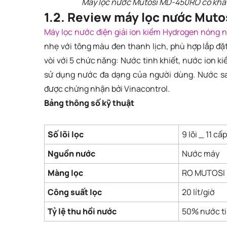
Máy lọc nước Mutosi MD-450RO có khả
1.2. Review máy lọc nước Mut
Máy lọc nước điện giải ion kiềm Hydrogen nóng 
nhẹ với tông màu đen thanh lịch, phù hợp lắp đặ
vòi với 5 chức năng: Nước tinh khiết, nước ion k
sử dụng nước đa dạng của người dùng. Nước sa
được chứng nhận bởi Vinacontrol.
Bảng thông số kỹ thuật
Số lõi lọc
9 lõi _ 11 cấ
Nguồn nước
Nước máy
Màng lọc
RO MUTOSI 
Công suất lọc
20 lít/giờ
Tỷ lệ thu hồi nước
50% nước ti