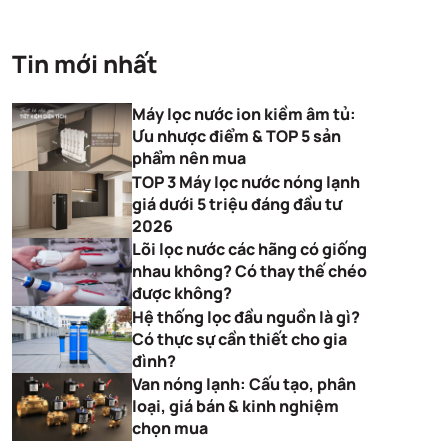
Tin mới nhất
Máy lọc nước ion kiềm âm tủ:
Ưu nhược điểm & TOP 5 sản
phẩm nên mua
TOP 3 Máy lọc nước nóng lạnh
giá dưới 5 triệu đáng đầu tư
2026
Lõi lọc nước các hãng có giống
nhau không? Có thay thế chéo
được không?
Hệ thống lọc đầu nguồn là gì?
Có thực sự cần thiết cho gia
đình?
Van nóng lạnh: Cấu tạo, phân
loại, giá bán & kinh nghiệm
chọn mua