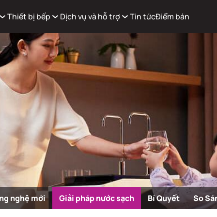
Thiết bị bếp
Dịch vụ và hỗ trợ
Tin tức
Điểm bán
Xem g
Có
0
sản phẩm trong giỏ hàng
ng nghệ mới
Giải pháp nước sạch
Bí Quyết
So Sá