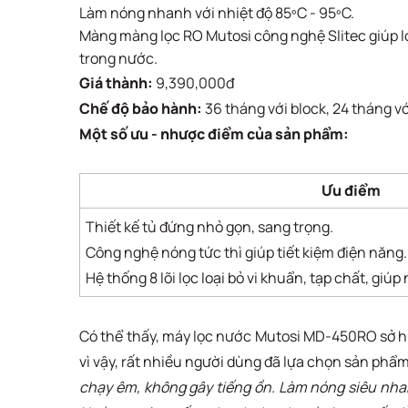
Làm nóng nhanh với nhiệt độ 85ºC - 95ºC.
Màng màng lọc RO Mutosi công nghệ Slitec giúp loạ
trong nước.
Giá thành:
9,390,000đ
Chế độ bảo hành:
36 tháng với block, 24 tháng vớ
Một số ưu - nhược điểm của sản phẩm:
Ưu điểm
Thiết kế tủ đứng nhỏ gọn, sang trọng.
Công nghệ nóng tức thì giúp tiết kiệm điện năng.
Hệ thống 8 lõi lọc loại bỏ vi khuẩn, tạp chất, giúp
Có thể thấy, máy lọc nước Mutosi MD-450RO sở hữ
vì vậy, rất nhiều người dùng đã lựa chọn sản phẩm 
chạy êm, không gây tiếng ồn. Làm nóng siêu nhanh