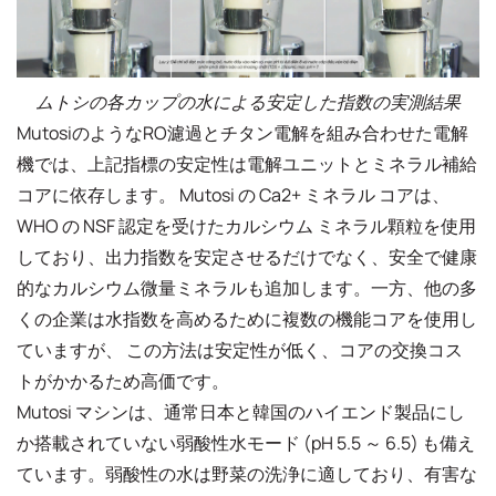
ムトシの各カップの水による安定した指数の実測結果
MutosiのようなRO濾過とチタン電解を組み合わせた電解
機では、上記指標の安定性は電解ユニットとミネラル補給
コアに依存します。 Mutosi の Ca2+ ミネラル コアは、
WHO の NSF 認定を受けたカルシウム ミネラル顆粒を使用
しており、出力指数を安定させるだけでなく、安全で健康
的なカルシウム微量ミネラルも追加します。一方、他の多
くの企業は水指数を高めるために複数の機能コアを使用し
ていますが、 この方法は安定性が低く、コアの交換コス
トがかかるため高価です。
Mutosi マシンは、通常日本と韓国のハイエンド製品にし
か搭載されていない弱酸性水モード (pH 5.5 ～ 6.5) も備え
ています。弱酸性の水は野菜の洗浄に適しており、有害な