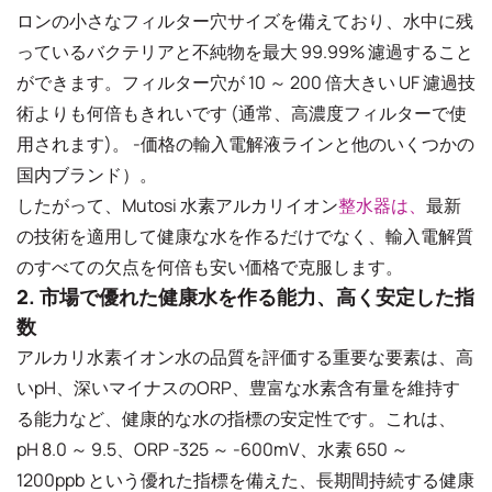
ロンの小さなフィルター穴サイズを備えており、水中に残
っているバクテリアと不純物を最大 99.99% 濾過すること
ができます。フィルター穴が 10 ～ 200 倍大きい UF 濾過技
術よりも何倍もきれいです (通常、高濃度フィルターで使
用されます)。 -価格の輸入電解液ラインと他のいくつかの
国内ブランド）。
したがって、Mutosi 水素アルカリイオン
整水器は、
最新
の技術を適用して健康な水を作るだけでなく、輸入電解質
のすべての欠点を何倍も安い価格で克服します。
2. 市場で優れた健康水を作る能力、高く安定した指
数
アルカリ水素イオン水の品質を評価する重要な要素は、高
いpH、深いマイナスのORP、豊富な水素含有量を維持す
る能力など、健康的な水の指標の安定性です。これは、
pH 8.0 ～ 9.5、ORP -325 ～ -600mV、水素 650 ～
1200ppb という優れた指標を備えた、長期間持続する健康