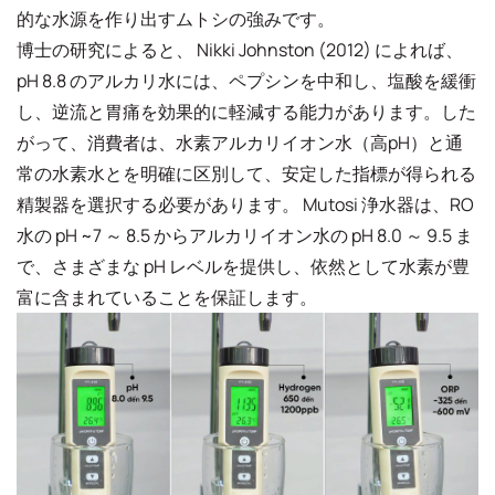
的な水源を作り出すムトシの強みです。
博士の研究によると、 Nikki Johnston (2012) によれば、
pH 8.8 のアルカリ水には、ペプシンを中和し、塩酸を緩衝
し、逆流と胃痛を効果的に軽減する能力があります。した
がって、消費者は、水素アルカリイオン水（高pH）と通
常の水素水とを明確に区別して、安定した指標が得られる
精製器を選択する必要があります。 Mutosi 浄水器は、RO
水の pH ~7 ～ 8.5 からアルカリイオン水の pH 8.0 ～ 9.5 ま
で、さまざまな pH レベルを提供し、依然として水素が豊
富に含まれていることを保証します。