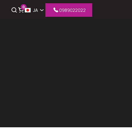
0
JA
0989022022
iỏ hàng