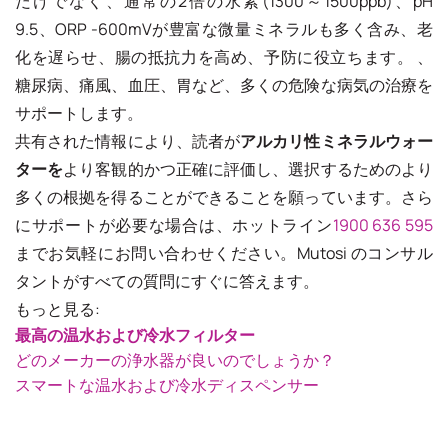
だけでなく、通常の2倍の水素(1300～1500ppb)、pH
9.5、ORP -600mVが豊富な微量ミネラルも多く含み、老
化を遅らせ、腸の抵抗力を高め、予防に役立ちます。 、
糖尿病、痛風、血圧、胃など、多くの危険な病気の治療を
サポートします。
共有された情報により、読者が
アルカリ性ミネラルウォー
ターを
より客観的かつ正確に評価し、選択するためのより
多くの根拠を得ることができることを願っています。さら
にサポートが必要な場合は、ホットライン
1900 636 595
までお気軽にお問い合わせください。Mutosi のコンサル
タントがすべての質問にすぐに答えます。
もっと見る:
最高の温水および冷水フィルター
どのメーカーの浄水器が良いのでしょうか？
スマートな温水および冷水ディスペンサー