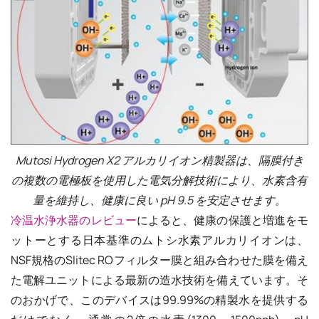
Mutosi Hydrogen X2 アルカリイオン精製器は、隔膜付き
の複数の電極板を使用した電気分解技術により、水素含有
量を維持し、健康に良い pH 9.5 を安定させます。
冷温水浄水器のレビュー
によると、健康の保護と増進をモ
ットーとする日本基準のムトシ水素アルカリイオンは、
NSF規格のSlitec ROフィルター膜と組み合わせた膜を備え
た電解ユニットによる最新の造水技術を備えています。そ
のおかげで、このデバイスは99.99%の精製水を提供する