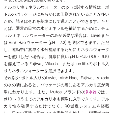
～ 9.5 の水を飲む必要があります。
アルカリ性ミネラルウォーターの pH に関する情報は、ボ
トルのパッケージにあらかじめ印刷されていることが多い
ため、読者はそれを基準にして選ぶことができます。たと
えば、通常の日常の水とミネラルを補給するためにナチュ
ラル ミネラル ウォーターのみが必要な場合は、Lavie また
は Vinh Hao ウォーター (pH = 7.2) を選択できます。ただ
し、運動中に素早く水分補給するためにミネラルウォータ
ーを使用したい場合は、健康に良い pH レベル (8.5 ～ 9.5)
を備えている Fujiwa、Vikoda、または Ion life のボトル入
りミネラルウォーターを選択できます。
それ以外 ボトル入りのLavie、Vinh Hao、Fujiwa、Vikoda
の水の隣にあると、パッケージの裏にあるアルカリ度が簡
単にわかります。また、Mutosi ブランドの
浄水器
では、
pH 9 ～ 9.5 までのアルカリ水も簡単に入手できます。アル
カリ性を確保するだけでなく、RO濾過システムを搭載