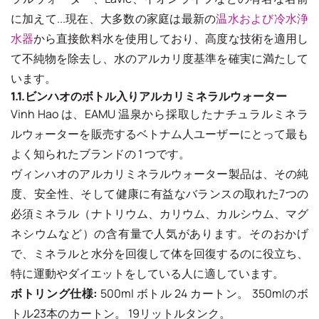
に加えて...現在、大多数の家庭は最新の
温水および冷水浄
水器
から直接飲料水を使用しており、高度な技術を適用し
て不純物を除去し、水のアルカリ度基準を確実に満たして
います。
1.1.ビンハオのボトル入りアルカリミネラルウォーター
Vinh Hao は、EAMU 温泉から採取したナチュラルミネラ
ルウォーターを販売するベトナム人ユーザーにとって最も
よく知られたブランドの 1 つです。
ヴィンハオのアルカリミネラルウォーター製品は、その純
度、安全性、そして健康に有益なバランスの取れた7つの
必須ミネラル（ナトリウム、カリウム、カルシウム、マグ
ネシウムなど）の含有量で人気があります。そのおかげ
で、ミネラルと水分を回復して体を回復するのに役立ち、
特に運動やダイエットをしている人に適しています。
ボトリング仕様:
500ml ボトル 24 カートン。 350mlのボ
トル23本のカートン。 19リットルタンク。