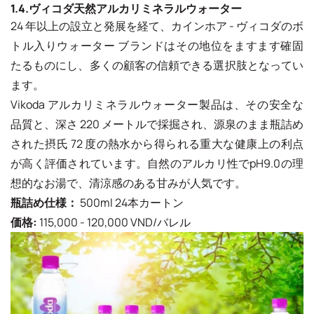
1.4.ヴィコダ天然アルカリミネラルウォーター
24 年以上の設立と発展を経て、カインホア - ヴィコダのボ
トル入りウォーター ブランドはその地位をますます確固
たるものにし、多くの顧客の信頼できる選択肢となってい
ます。
Vikoda アルカリミネラルウォーター製品は、その安全な
品質と、深さ 220 メートルで採掘され、源泉のまま瓶詰め
された摂氏 72 度の熱水から得られる重大な健康上の利点
が高く評価されています。自然のアルカリ性でpH9.0の理
想的なお湯で、清涼感のある甘みが人気です。
瓶詰め仕様：
500ml 24本カートン
価格:
115,000 - 120,000 VND/バレル