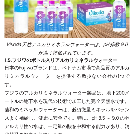
Vikoda 天然アルカリミネラルウォーターは、pH 指数 9.0
が高く評価されています。
1.5.フジワのボトル入りアルカリミネラルウォーター
日本のFujiwaブランドは、ベトナム市場で高品質のアルカ
リミネラルウォーターを提供する数少ない会社の1つで
す。
フジワのアルカリミネラルウォーター製品は、地下200メ
ートルの地下水を現代の技術で加工した完全天然水です。
藤和のミネラルウォーターは、必須微量ミネラルをバラン
スよく補給し、健康に安全です。特に、pH 8.5 ～ 9.0 の弱
アルカリ性の水は、一定量の酸を中和する能力があり、消