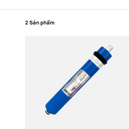
Màng RO
Trang chủ
LINH KIỆN
Màng RO
2
Sản phẩm