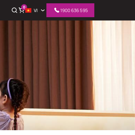
0
VI
1900 636 595
iỏ hàng