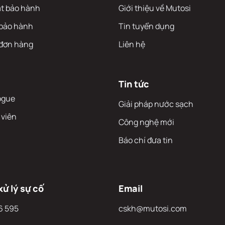
ạt bảo hành
Giới thiệu về Mutosi
 bảo hành
Tin tuyển dụng
 đơn hàng
Liên hệ
Tin tức
ogue
Giải pháp nước sạch
 viên
Công nghệ mới
Báo chí đưa tin
xử lý sự cố
Email
6 595
cskh@mutosi.com