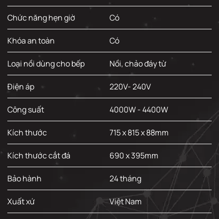
Chức năng hẹn giờ
Có
Khóa an toàn
Có
Loại nồi dùng cho bếp
Nồi, chảo đáy từ
Điện áp
220V- 240V
Công suất
4000W - 4400W
Kích thước
715 x 815 x 88mm
Kích thước cắt đá
690 x 395mm
Bảo hành
24 tháng
Xuất xứ
Việt Nam