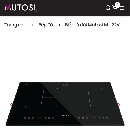
0
Trang chủ
Bếp Từ
Bếp từ đôi Mutosi MI-22V
Xem giỏ hàng
Có
0
sản phẩm trong giỏ hàng