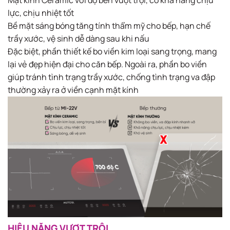
Mặt kính Ceramic với độ bền vượt trội, có khả năng chịu
lực, chịu nhiệt tốt
Bề mặt sáng bóng tăng tính thẩm mỹ cho bếp, hạn chế
trầy xước, vệ sinh dễ dàng sau khi nấu
Đặc biệt, phần thiết kế bo viền kim loại sang trọng, mang
lại vẻ đẹp hiện đại cho căn bếp. Ngoài ra, phần bo viền
giúp tránh tình trạng trầy xước, chống tình trạng va đập
thường xảy ra ở viền cạnh mặt kính
HIỆU NĂNG VƯỢT TRỘI