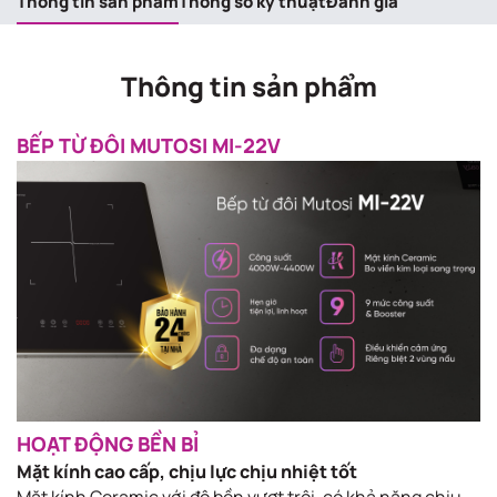
Thông tin sản phẩm
Thông số kỹ thuật
Đánh giá
Thông tin sản phẩm
BẾP TỪ ĐÔI MUTOSI MI-22V
HOẠT ĐỘNG BỀN BỈ
Mặt kính cao cấp, chịu lực chịu nhiệt tốt