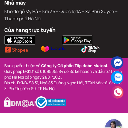
17A, Trường Chinh, Phường Đông Hưng Thuận, Thành 
phố Hồ Chí Minh
Nhà máy
Kho đồ gỗ Mỹ Hà – Km 35 – Quốc lộ 1A – Xã Phú Xuyên – 
Thành phố Hà Nội
Cửa hàng trực tuyến
Bản quyền thuộc về 
Công ty Cổ phần Tập đoàn Mutosi.
Giấy phép ĐKKD: số 0109505584 do Sở kế hoạch và đầu tư Thành 
phố Hà Nội cấp ngày 21/01/2021.
Địa chỉ ĐKKD: Số 31, Ngõ 83 Đường Ngọc Hồi, TTXN Vận tải ô tô số 
8, Phường Yên Sở, TP Hà Nội