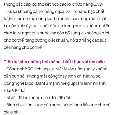
thống các cấp lọc thô kết hợp các lõi chức năng GAC-
T33, lõi khoáng đá, lõi hồng ngoại xa, lõi nano bạc chất
lượng cao có khả năng loại bỏ hoàn toàn rong rêu, rỉ sắt,
bọ gậy, khí gây mùi, chất hữu cơ trong nước, không chỉ ổn
định lại vị ngọt của nước mà còn bổ sung vi khoáng có lợi
cho cơ thể, tăng cường diệt khuẩn, hỗ trợ nâng cao sức
đề kháng cho cơ thể.
Tiện lợi nhờ những tính năng thiết thực với nhu cầu
- Công nghệ RO tích hợp ưu việt Nước uống ngay không
cần đun sôi, không mất công thay bình khi hết nước.
Công nghệ Block Danfu mạnh mẽ giúp làm lạnh nhanh
(dưới 10 độ).
- Nhiệt độ làm nóng cao (đến 95 độ).
- Bình chứa lớn cung cấp nước nóng/lạnh liên tục cho cả
gia đình.