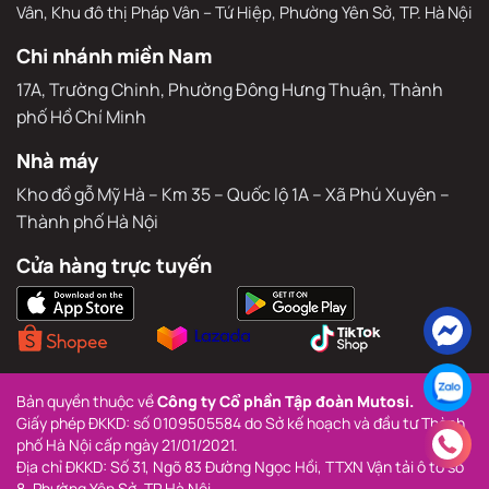
Vân, Khu đô thị Pháp Vân – Tứ Hiệp, Phường Yên Sở, TP. Hà Nội
Chi nhánh miền Nam
17A, Trường Chinh, Phường Đông Hưng Thuận, Thành 
phố Hồ Chí Minh
Nhà máy
Kho đồ gỗ Mỹ Hà – Km 35 – Quốc lộ 1A – Xã Phú Xuyên – 
Thành phố Hà Nội
Cửa hàng trực tuyến
Bản quyền thuộc về 
Công ty Cổ phần Tập đoàn Mutosi.
Giấy phép ĐKKD: số 0109505584 do Sở kế hoạch và đầu tư Thành 
phố Hà Nội cấp ngày 21/01/2021.
Địa chỉ ĐKKD: Số 31, Ngõ 83 Đường Ngọc Hồi, TTXN Vận tải ô tô số 
8, Phường Yên Sở, TP Hà Nội