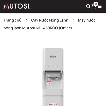
0
Trang chủ
Cây Nước Nóng Lạnh
Máy nước
nóng lạnh Mutosi MD-450ROQ (Office)
Xem giỏ hàng
Có
0
sản phẩm trong giỏ hàng