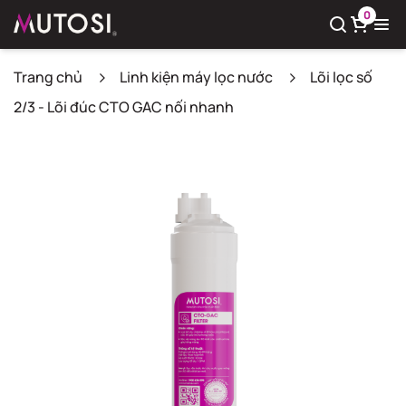
0
Trang chủ
Linh kiện máy lọc nước
Lõi lọc số
2/3 - Lõi đúc CTO GAC nối nhanh
Xem giỏ hàng
Có
0
sản phẩm trong giỏ hàng