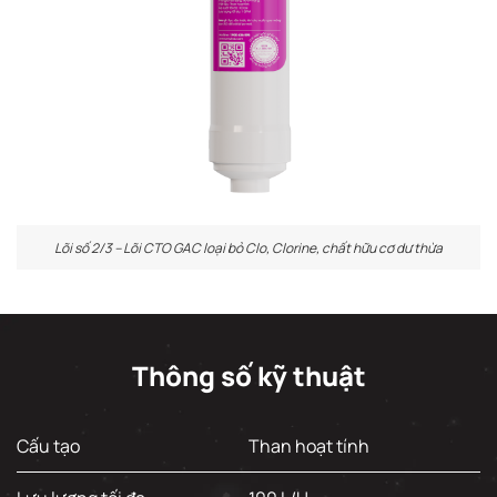
Lõi số 2/3 – Lõi CTO GAC loại bỏ Clo, Clorine, chất hữu cơ dư thừa
Thông số kỹ thuật
Cấu tạo
Than hoạt tính