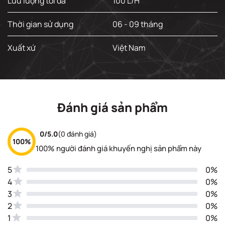
Lưu lượng tối đa
100 L/H
Thời gian sử dụng
06 - 09 tháng
Xuất xứ
Việt Nam
Đánh giá sản phẩm
0/5.0
(0 đánh giá)
100%
100% người đánh giá khuyến nghị sản phẩm này
5
0%
4
0%
3
0%
2
0%
1
0%