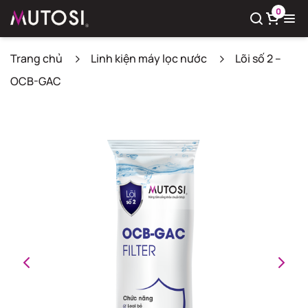
0
Trang chủ
Linh kiện máy lọc nước
Lõi số 2 –
OCB-GAC
Xem giỏ hàng
Có
0
sản phẩm trong giỏ hàng