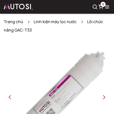
0
Trang chủ
Linh kiện máy lọc nước
Lõi chức
năng GAC-T33
Xem giỏ hàng
Có
0
sản phẩm trong giỏ hàng