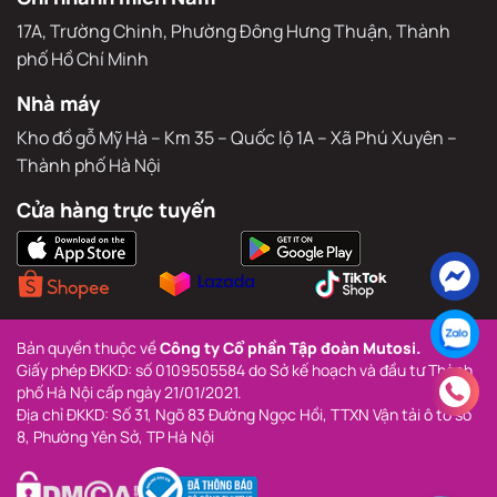
17A, Trường Chinh, Phường Đông Hưng Thuận, Thành 
phố Hồ Chí Minh
Nhà máy
Kho đồ gỗ Mỹ Hà – Km 35 – Quốc lộ 1A – Xã Phú Xuyên – 
Thành phố Hà Nội
Cửa hàng trực tuyến
Bản quyền thuộc về 
Công ty Cổ phần Tập đoàn Mutosi.
Giấy phép ĐKKD: số 0109505584 do Sở kế hoạch và đầu tư Thành 
phố Hà Nội cấp ngày 21/01/2021.
Địa chỉ ĐKKD: Số 31, Ngõ 83 Đường Ngọc Hồi, TTXN Vận tải ô tô số 
8, Phường Yên Sở, TP Hà Nội