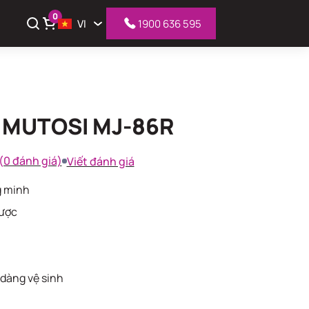
0
VI
1900 636 595
 MUTOSI MJ-86R
iỏ hàng
(0 đánh giá)
Viết đánh giá
g minh
gược
dàng vệ sinh