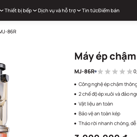
Thiết bị bếp
Dịch vụ và hỗ trợ
Tin tức
Điểm bán
MJ-86R
Máy ép chậm
Xem g
Có
0
sản phẩm trong giỏ hàng
MJ-86R
0
Công nghệ ép chậm thôn
2 chế độ ép xuôi và đảo n
Vật liệu an toàn
Bảo vệ an toàn kép
Tháo rời nhanh chóng, dễ 