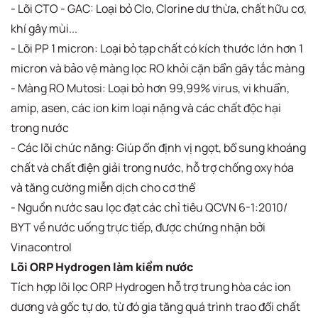
- Lõi CTO - GAC: Loại bỏ Clo, Clorine dư thừa, chất hữu cơ,
khí gây mùi...
- Lõi PP 1 micron​: Loại bỏ tạp chất có kích thước lớn hơn 1
micron và bảo vệ màng lọc RO khỏi cặn bẩn gây tắc​ màng
- Màng RO Mutosi​: Loại bỏ hơn 99,99% virus, vi khuẩn,
amip, asen, các ion kim loại nặng và các chất độc hại
trong nước​
- Các lõi chức năng​: Giúp ổn định vị ngọt, bổ sung khoáng
chất và chất điện giải trong nước, hỗ trợ chống oxy hóa
và tăng cường miễn dịch cho cơ thể​
- Nguồn nước sau lọc đạt các chỉ tiêu QCVN 6-1:2010/
BYT về nước uống trực tiếp, được chứng nhận bởi
Vinacontrol
Lõi ORP Hydrogen làm kiềm nước
Tích hợp lõi lọc ORP Hydrogen hỗ trợ trung hòa các ion
dương và gốc tự do, từ đó gia tăng quá trình trao đổi chất