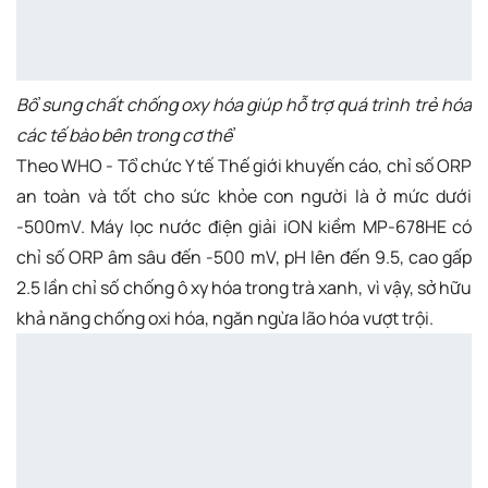
Bổ sung chất chống oxy hóa giúp hỗ trợ quá trình trẻ hóa
các tế bào bên trong cơ thể
Theo WHO - Tổ chức Y tế Thế giới khuyến cáo, chỉ số ORP
an toàn và tốt cho sức khỏe con người là ở mức dưới
-500mV. Máy lọc nước điện giải iON kiềm MP-678HE có
chỉ số ORP âm sâu đến -500 mV, pH lên đến 9.5, cao gấp
2.5 lần chỉ số chống ô xy hóa trong trà xanh, vì vậy, sở hữu
khả năng chống oxi hóa, ngăn ngừa lão hóa vượt trội.