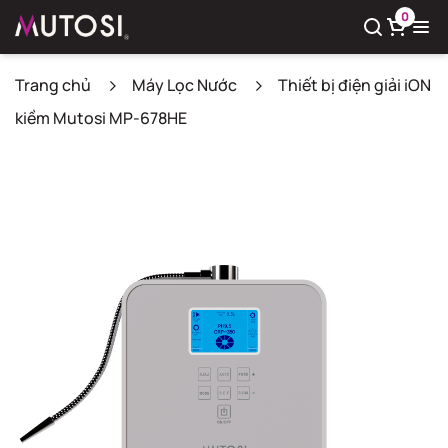
0
Trang chủ
Máy Lọc Nước
Thiết bị điện giải iON
kiềm Mutosi MP-678HE
Xem giỏ hàng
Có
0
sản phẩm trong giỏ hàng