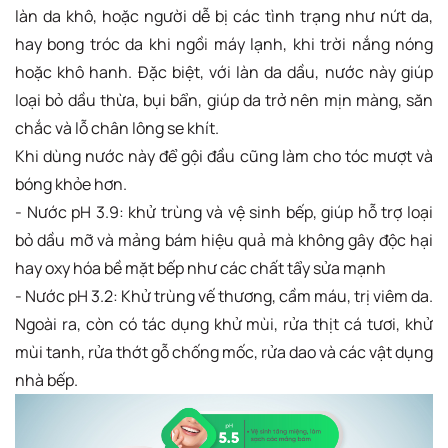
làn da khô, hoặc người dễ bị các tình trạng như nứt da,
hay bong tróc da khi ngồi máy lạnh, khi trời nắng nóng
hoặc khô hanh. Đặc biệt, với làn da dầu, nước này giúp
loại bỏ dầu thừa, bụi bẩn, giúp da trở nên mịn màng, săn
chắc và lỗ chân lông se khít.
Khi dùng nước này để gội đầu cũng làm cho tóc mượt và
bóng khỏe hơn.
- Nước pH 3.9: khử trùng và vệ sinh bếp, giúp hỗ trợ loại
bỏ dầu mỡ và mảng bám hiệu quả mà không gây độc hại
hay oxy hóa bề mặt bếp như các chất tẩy sửa mạnh
- Nước pH 3.2: Khử trùng vế thương, cầm máu, trị viêm da.
Ngoài ra, còn có tác dụng khử mùi, rửa thịt cá tươi, khử
mùi tanh, rửa thớt gỗ chống mốc, rửa dao và các vật dụng
nhà bếp.