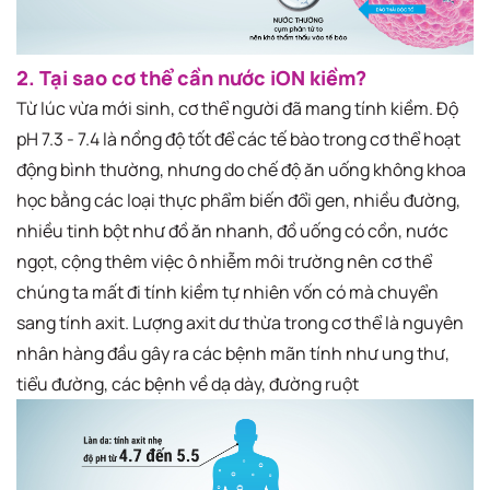
2. Tại sao cơ thể cần nước iON kiềm?
Từ lúc vừa mới sinh, cơ thể người đã mang tính kiềm. Độ
pH 7.3 - 7.4 là nồng độ tốt để các tế bào trong cơ thể hoạt
động bình thường, nhưng do chế độ ăn uống không khoa
học bằng các loại thực phẩm biến đổi gen, nhiều đường,
nhiều tinh bột như đồ ăn nhanh, đồ uống có cồn, nước
ngọt, cộng thêm việc ô nhiễm môi trường nên cơ thể
chúng ta mất đi tính kiềm tự nhiên vốn có mà chuyển
sang tính axit. Lượng axit dư thừa trong cơ thể là nguyên
nhân hàng đầu gây ra các bệnh mãn tính như ung thư,
tiểu đường, các bệnh về dạ dày, đường ruột