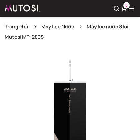
0
Trang chủ
Máy Lọc Nước
Máy lọc nước 8 lõi
Mutosi MP-280S
Xem giỏ hàng
Có
0
sản phẩm trong giỏ hàng