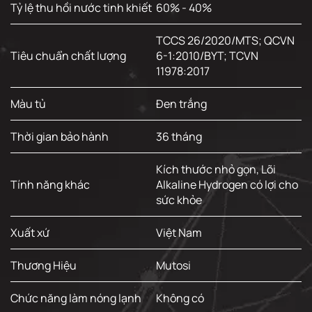
Tỷ lệ thu hồi nước tinh khiết
60% - 40%
TCCS 26/2020/MTS; QCVN
Tiêu chuẩn chất lượng
6-1:2010/BYT; TCVN
11978:2017
Màu tủ
Đen trắng
Thời gian bảo hành
36 tháng
Kích thước nhỏ gọn, Lõi
Tính năng khác
Alkaline Hydrogen có lợi cho
sức khỏe
Xuất xứ
Việt Nam
Thương Hiệu
Mutosi
Chức năng làm nóng lạnh
Không có