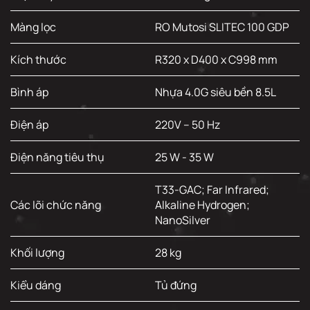
Màng lọc
RO Mutosi SLITEC 100 GDP
Kích thước
R320 x D400 x C998 mm
Bình áp
Nhựa 4.0G siêu bền 8.5L
Điện áp
220V – 50 Hz
Điện năng tiêu thụ
25 W - 35 W
T33-GAC; Far Infrared;
Các lõi chức năng
Alkaline Hydrogen;
NanoSilver
Khối lượng
28 kg
Kiểu dáng
Tủ đứng