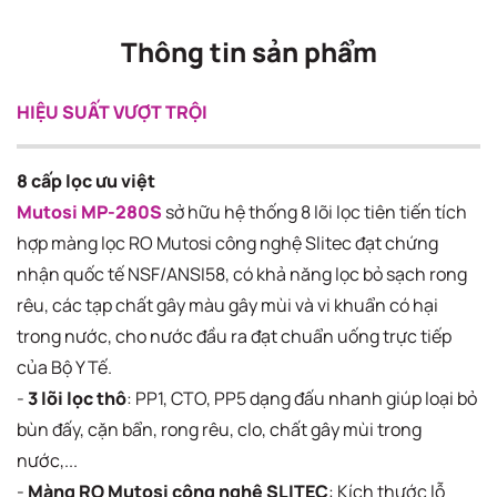
Thông tin sản phẩm
HIỆU SUẤT VƯỢT TRỘI
8 cấp lọc ưu việt
Mutosi MP-280S
sở hữu hệ thống 8 lõi lọc tiên tiến tích
hợp màng lọc RO Mutosi công nghệ Slitec đạt chứng
nhận quốc tế NSF/ANSI58, có khả năng lọc bỏ sạch rong
rêu, các tạp chất gây màu gây mùi và vi khuẩn có hại
trong nước, cho nước đầu ra đạt chuẩn uống trực tiếp
của Bộ Y Tế.
-
3 lõi lọc thô
: PP1, CTO, PP5 dạng đấu nhanh giúp loại bỏ
bùn đấy, cặn bẩn, rong rêu, clo, chất gây mùi trong
nước,...
-
Màng RO Mutosi công nghệ SLITEC
: Kích thước lỗ