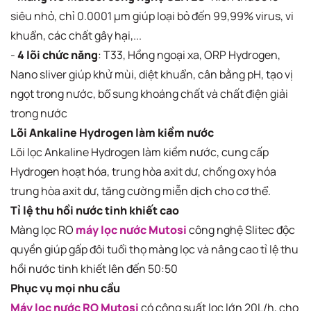
siêu nhỏ, chỉ 0.0001 µm giúp loại bỏ đến 99,99% virus, vi
khuẩn, các chất gây hại,...
-
4 lõi chức năng
: T33, Hồng ngoại xa, ORP Hydrogen,
Nano sliver giúp khử mùi, diệt khuẩn, cân bằng pH, tạo vị
ngọt trong nước, bổ sung khoáng chất và chất điện giải
trong nước
Lõi Ankaline Hydrogen làm kiềm nước
Lõi lọc Ankaline Hydrogen làm kiềm nước, cung cấp
Hydrogen hoạt hóa, trung hòa axit dư, chống oxy hóa
trung hòa axit dư, tăng cường miễn dịch cho cơ thể.
Tỉ lệ thu hồi nước tinh khiết cao
Màng lọc RO
máy lọc nước Mutosi
công nghệ Slitec độc
quyền giúp gấp đôi tuổi thọ màng lọc và nâng cao tỉ lệ thu
hồi nước tinh khiết lên đến 50:50
Phục vụ mọi nhu cầu
Máy lọc nước RO Mutosi
có công suất lọc lớn 20L/h, cho