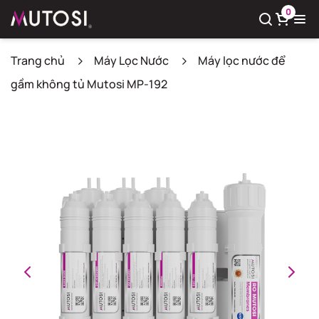
0
Trang chủ
Máy Lọc Nước
Máy lọc nước để
gầm không tủ Mutosi MP-192
Xem giỏ hàng
Có
0
sản phẩm trong giỏ hàng