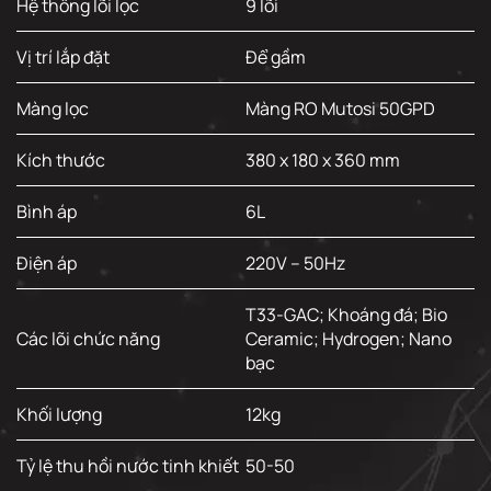
Hệ thống lõi lọc
9 lõi
Vị trí lắp đặt
Để gầm
Màng lọc
Màng RO Mutosi 50GPD
Kích thước
380 x 180 x 360 mm
Bình áp
6L
Điện áp
220V – 50Hz
T33-GAC; Khoáng đá; Bio
Các lõi chức năng
Ceramic; Hydrogen; Nano
bạc
Khối lượng
12kg
Tỷ lệ thu hồi nước tinh khiết
50-50