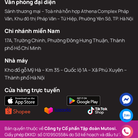
Văn phòng đại diện
Sảnh thương mại – Toà nhà hỗn hợp Athena Complex Pháp
Vân, Khu đô thị Pháp Vân – Tứ Hiệp, Phường Yên Sở, TP. Hà Nội
Chi nhánh miền Nam
17A, Trường Chinh, Phường Đông Hưng Thuận, Thành 
phố Hồ Chí Minh
Nhà máy
Kho đồ gỗ Mỹ Hà – Km 35 – Quốc lộ 1A – Xã Phú Xuyên – 
Thành phố Hà Nội
Cửa hàng trực tuyến
Bản quyền thuộc về 
Công ty Cổ phần Tập đoàn Mutosi.
Giấy phép ĐKKD: số 0109505584 do Sở kế hoạch và đầu tư Thành 