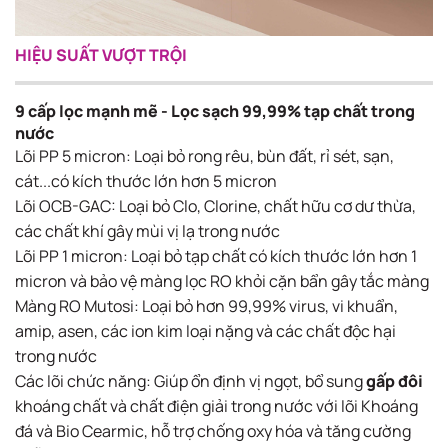
HIỆU SUẤT VƯỢT TRỘI
9 cấp lọc mạnh mẽ - Lọc sạch 99,99% tạp chất trong
nước
Lõi PP 5 micron​: Loại bỏ rong rêu, bùn đất, rỉ sét, sạn,
cát...có kích thước lớn hơn 5 micron
Lõi OCB-GAC​: Loại bỏ Clo, Clorine, chất hữu cơ dư thừa,
các chất khí gây mùi vị lạ trong nước​
Lõi PP 1 micron​: Loại bỏ tạp chất có kích thước lớn hơn 1
micron và bảo vệ màng lọc RO khỏi cặn bẩn gây tắc​ màng
Màng RO Mutosi​: Loại bỏ hơn 99,99% virus, vi khuẩn,
amip, asen, các ion kim loại nặng và các chất độc hại
trong nước​
Các lõi chức năng​: Giúp ổn định vị ngọt, bổ sung
gấp đôi
khoáng chất và chất điện giải trong nước với lõi Khoáng
đá và Bio Cearmic, hỗ trợ chống oxy hóa và tăng cường