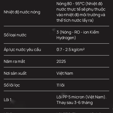
Nóng 80 - 95°C (Nhiệt độ
nước thực tế sẽ phụ thuộc
Nhiệt độ nước nóng
vào nhiệt độ môi trường và
thể tích nước lấy ra)
3 (Nóng - RO - ion Kiềm
Số loại nước
Hydrogen)
Áp lực nước yêu cầu
0.7 - 2.5 kg/cm²
Năm ra mắt
2025
Nơi sản xuất
Việt Nam
Số lõi lọc
11 lõi
Lõi PP 5 micron (Việt Nam).
Lõi 1
Thay sau 3-6 tháng