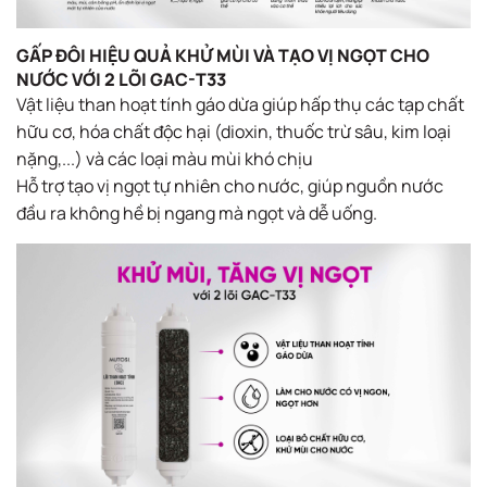
GẤP ĐÔI HIỆU QUẢ KHỬ MÙI VÀ TẠO VỊ NGỌT CHO
NƯỚC VỚI 2 LÕI GAC-T33
Vật liệu than hoạt tính gáo dừa giúp hấp thụ các tạp chất
hữu cơ, hóa chất độc hại (dioxin, thuốc trừ sâu, kim loại
nặng,...) và các loại màu mùi khó chịu
Hỗ trợ tạo vị ngọt tự nhiên cho nước, giúp nguồn nước
đầu ra không hề bị ngang mà ngọt và dễ uống.