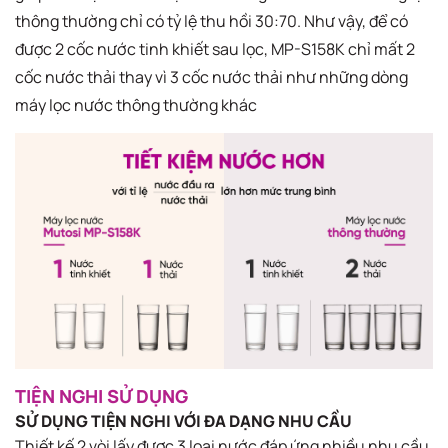
thông thường chỉ có tỷ lệ thu hồi 30:70. Như vậy, để có
được 2 cốc nước tinh khiết sau lọc, MP-S158K chỉ mất 2
cốc nước thải thay vì 3 cốc nước thải như những dòng
máy lọc nước thông thường khác
TIỆN NGHI SỬ DỤNG
SỬ DỤNG TIỆN NGHI VỚI ĐA DẠNG NHU CẦU
Thiết kế 2 vòi lấy được 3 loại nước đáp ứng nhiều nhu cầu