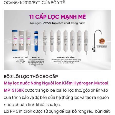
QCVN6-1:2010/BYT​ CỦA BỘ Y TẾ
BỘ 3 LÕI LỌC THÔ CAO CẤP
Máy lọc nước Nóng Nguội ion Kiềm Hydrogen Mutosi
MP-S158K
được trang bị ba loại lõi lọc thô, góp phần vào
quá trình bảo vệ độ bền của hệ thống lọc và tạo ra nguồn
nước chuẩn tinh khiết sau lọc.
Lõi PP 5 micron​ được sử dụng để loại bỏ rong rêu, bùn đất,