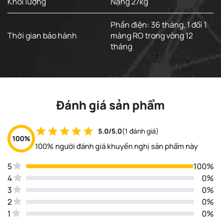
Khối lượng
Nặng 27kg
Phần điện: 36 tháng, 1 đổi 1
Thời gian bảo hành
màng RO trong vòng 12
tháng
Đánh giá sản phẩm
5.0/5.0
(1 đánh giá)
100%
100% người đánh giá khuyến nghị sản phẩm này
5
100%
4
0%
3
0%
2
0%
1
0%