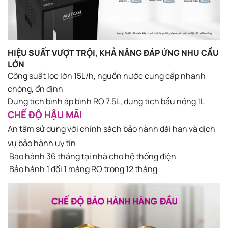
HIỆU SUẤT VƯỢT TRỘI, KHẢ NĂNG ĐÁP ỨNG NHU CẦU
LỚN
Công suất lọc lớn 15L/h, nguồn nước cung cấp nhanh
chóng, ổn định
Dung tích bình áp bình RO 7.5L, dung tích bầu nóng 1L
CHẾ ĐỘ HẬU MÃI
An tâm sử dụng với chính sách bảo hành dài hạn và dịch
vụ bảo hành uy tín
Bảo hành 36 tháng tại nhà cho hệ thống điện​
Bảo hành 1 đổi 1 màng RO trong 12 tháng​