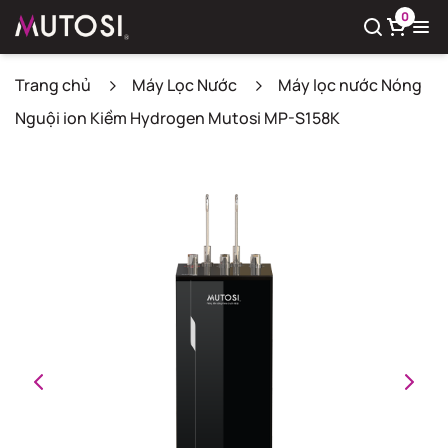
0
Trang chủ
Máy Lọc Nước
Máy lọc nước Nóng
Nguội ion Kiềm Hydrogen Mutosi MP-S158K
Xem giỏ hàng
Có
0
sản phẩm trong giỏ hàng