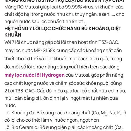
Màng RO Mutosi giúp loại bỏ 99,99% virus, vi khuẩn, các
chất độc hại trong nước​ như chì, thủy ngân, asen,..., cho
nguồn nước sau lọc chuẩn tinh khiết .
HỆ THỐNG 7 LÕI LỌC CHỨC NĂNG BÙ KHOÁNG, DIỆT
KHUẪN
Với 7 lõi chức năng gấp đôi lõi than hoạt tính T33-GAC,
máy lọc nước MP-S158K cung cấp các khoáng chất cần
thiết cho cơ thể và diệt khuẩn một cách hiệu quả, trong
đó, một số lõi chức năng cũng xuất hiện trên các dòng
máy lọc nước lõi Hydrogen
của Mutosi, góp phần nâng
cao chất lượng nước và chăm sóc sức khỏe người dùng
2 Lõi T33-GAC: Gấp đôi hiệu quả loại bỏ chất hữu cơ, màu,
mùi, cân bằng pH, ổn định lại vị ngọt mát tự nhiên của
nước
Lõi Khoáng đá: Bổ sung các khoáng chất (Ca, Mg, Na, K,…)
có lợi cho cơ thể; làm vị nước ngon, ngọt hơn
Lõi Bio Ceramic: Bổ sung điện giải, các khoáng chất (Ca,