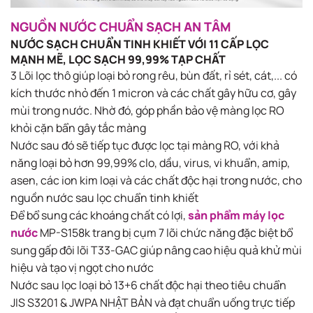
NGUỒN NƯỚC CHUẨN SẠCH AN TÂM
NƯỚC SẠCH CHUẨN TINH KHIẾT VỚI 11 CẤP LỌC
MẠNH MẼ, LỌC SẠCH 99,99% TẠP CHẤT
3 Lõi lọc thô giúp loại bỏ rong rêu, bùn đất, rỉ sét, cát,... có
kích thước nhỏ đến 1 micron và các chất gây hữu cơ, gây
mùi trong nước. Nhờ đó, góp phần bảo vệ màng lọc RO
khỏi cặn bẩn gây tắc​ màng
Nước sau đó sẽ tiếp tục được lọc tại màng RO, với khả
năng loại bỏ hơn 99,99% clo, dầu, virus, vi khuẩn, amip,
asen, các ion kim loại và các chất độc hại trong nước, cho
nguồn nước sau lọc chuẩn tinh khiết
Để bổ sung các khoáng chất có lợi,
sản phẩm máy lọc
nước
MP-S158k trang bị cụm 7 lõi chức năng đặc biệt bổ
sung gấp đôi lõi T33-GAC giúp nâng cao hiệu quả khử mùi
hiệu và tạo vị ngọt cho nước
Nước sau lọc loại bỏ 13+6 chất độc hại theo tiêu chuẩn
JIS S3201 & JWPA NHẬT BẢN và đạt chuẩn uống trực tiếp