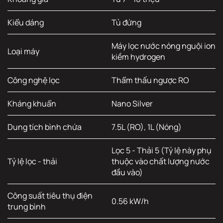
Kiểu dáng
Tủ đứng
Máy lọc nước nóng nguội ion
Loại máy
kiềm hydrogen
Công nghệ lọc
Thẩm thấu ngược RO
Kháng khuẩn
Nano Silver
Dung tích bình chứa
7.5L (RO), 1L (Nóng)
Lọc 5 - Thải 5 (Tỷ lệ này phụ
Tỷ lệ lọc - thải
thuộc vào chất lượng nước
đầu vào)
Công suất tiêu thụ điện
0.56 kW/h
trung bình