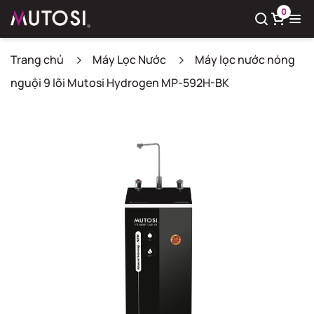
0
Trang chủ
Máy Lọc Nước
Máy lọc nước nóng
nguội 9 lõi Mutosi Hydrogen MP-592H-BK
Xem giỏ hàng
Có
0
sản phẩm trong giỏ hàng