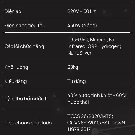
Điện áp
220V – 50 Hz
Điện năng tiêu thụ
450W (Nóng)
T33-GAC; Mineral; Far
Các lõi chức năng
Infrared; ORP Hydrogen;
NanoSilver
Khối lượng
28kg
Kiểu dáng
Tủ đứng
40% nước tinh khiết - 60%
Tỷ lệ thu hồi nước t
nước thải
TCCS 26/2020/MTS;
Tiêu chuẩn chất lượn
QCVN6-1:2010/BYT; TCVN
11978:2017