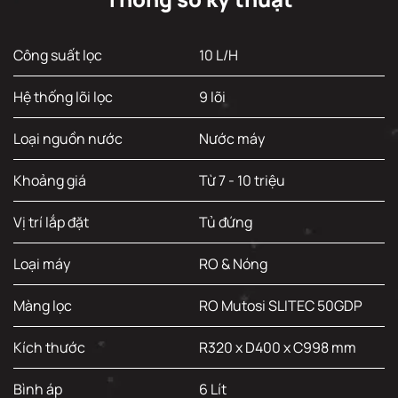
Công suất lọc
10 L/H
Hệ thống lõi lọc
9 lõi
Loại nguồn nước
Nước máy
Khoảng giá
Từ 7 - 10 triệu
Vị trí lắp đặt
Tủ đứng
Loại máy
RO & Nóng
Màng lọc
RO Mutosi SLITEC 50GDP
Kích thước
R320 x D400 x C998 mm
Bình áp
6 Lít