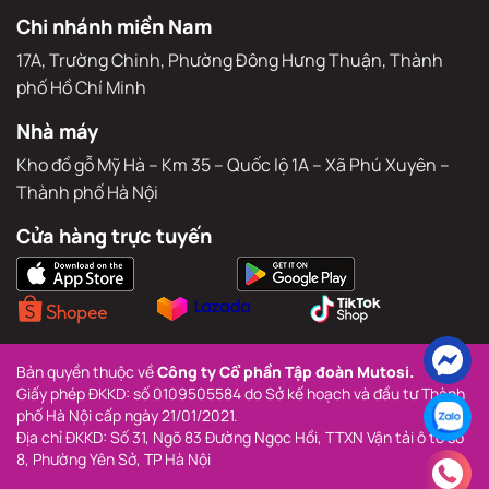
Chi nhánh miền Nam
17A, Trường Chinh, Phường Đông Hưng Thuận, Thành 
phố Hồ Chí Minh
Nhà máy
Kho đồ gỗ Mỹ Hà – Km 35 – Quốc lộ 1A – Xã Phú Xuyên – 
Thành phố Hà Nội
Cửa hàng trực tuyến
Bản quyền thuộc về 
Công ty Cổ phần Tập đoàn Mutosi.
Giấy phép ĐKKD: số 0109505584 do Sở kế hoạch và đầu tư Thành 
phố Hà Nội cấp ngày 21/01/2021.
Địa chỉ ĐKKD: Số 31, Ngõ 83 Đường Ngọc Hồi, TTXN Vận tải ô tô số 
8, Phường Yên Sở, TP Hà Nội