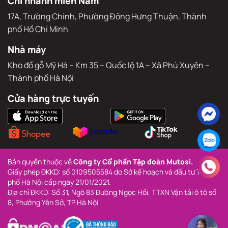
Chi nhánh miền Nam
17A, Trường Chinh, Phường Đông Hưng Thuận, Thành 
phố Hồ Chí Minh
Nhà máy
Kho đồ gỗ Mỹ Hà – Km 35 – Quốc lộ 1A – Xã Phú Xuyên – 
Thành phố Hà Nội
Cửa hàng trực tuyến
Bản quyền thuộc về 
Công ty Cổ phần Tập đoàn Mutosi.
Giấy phép ĐKKD: số 0109505584 do Sở kế hoạch và đầu tư Thành 
phố Hà Nội cấp ngày 21/01/2021.
Địa chỉ ĐKKD: Số 31, Ngõ 83 Đường Ngọc Hồi, TTXN Vận tải ô tô số 
8, Phường Yên Sở, TP Hà Nội