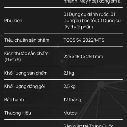
nhanh, Máy hoạt động êm ái
01 Dụng cụ đánh ruốc, 01
Phụ kiện
Dụng cụ bóc tỏi, 01 Dụng cụ
lấy thực phẩm
Tiêu chuẩn sản phẩm
TCCS 54:2022/MTS
Kích thước sản phẩm
225 x 180 x 250 mm
(RxCxS)
Khối lượng sản phẩm
2,1 kg
Khối lượng đóng gói
2,5 kg
Bảo hành
12 tháng
Thương Hiệu
Mutosi
Sản xuất tại Trung Quốc