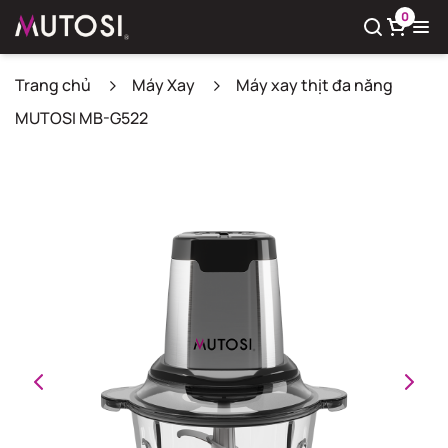
0
Trang chủ
Máy Xay
Máy xay thịt đa năng
MUTOSI MB-G522
Xem giỏ hàng
Có
0
sản phẩm trong giỏ hàng