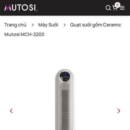
0
Trang chủ
Máy Sưởi
Quạt sưởi gốm Ceramic
Mutosi MCH-2200
Xem giỏ hàng
Có
0
sản phẩm trong giỏ hàng