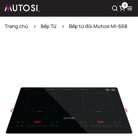
0
Trang chủ
Bếp Từ
Bếp từ đôi Mutosi MI-668
Xem giỏ hàng
Có
0
sản phẩm trong giỏ hàng