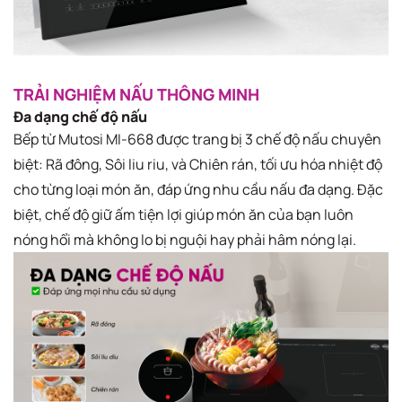
TRẢI NGHIỆM NẤU THÔNG MINH​
Đa dạng chế độ nấu
Bếp từ Mutosi MI-668 được trang bị 3 chế độ nấu chuyên
biệt: Rã đông, Sôi liu riu, và Chiên rán, tối ưu hóa nhiệt độ
cho từng loại món ăn, đáp ứng nhu cầu nấu đa dạng. Đặc
biệt, chế độ giữ ấm tiện lợi giúp món ăn của bạn luôn
nóng hổi mà không lo bị nguội hay phải hâm nóng lại.