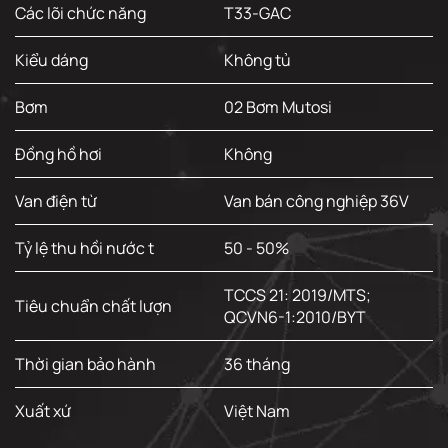
Các lõi chức năng
T33-GAC
Kiểu dáng
Không tủ
Bơm
02 Bơm Mutosi
Đồng hồ hơi
Không
Van điện từ
Van bán công nghiệp 36V
Tỷ lệ thu hồi nước t
50 - 50%
TCCS 21: 2019/MTS;
Tiêu chuẩn chất lượn
QCVN6-1:2010/BYT
Thời gian bảo hành
36 tháng
Xuất xứ
Việt Nam