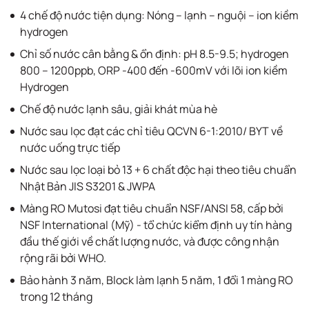
4 chế độ nước tiện dụng: Nóng – lạnh – nguội – ion kiềm
hydrogen
Chỉ số nước cân bằng & ổn định: pH 8.5-9.5; hydrogen
800 – 1200ppb, ORP -400 đến -600mV với lõi ion kiềm
Hydrogen
Chế độ nước lạnh sâu, giải khát mùa hè
Nước sau lọc đạt các chỉ tiêu QCVN 6-1:2010/ BYT về
nước uống trực tiếp
Nước sau lọc loại bỏ 13 + 6 chất độc hại theo tiêu chuẩn
Nhật Bản JIS S3201 & JWPA
Màng RO Mutosi đạt tiêu chuẩn NSF/ANSI 58, cấp bởi
NSF International (Mỹ) - tổ chức kiểm định uy tín hàng
đầu thế giới về chất lượng nước, và được công nhận
rộng rãi bởi WHO.
Bảo hành 3 năm, Block làm lạnh 5 năm, 1 đổi 1 màng RO
trong 12 tháng