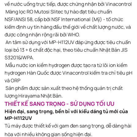
về nước uống trực tiếp, được chứng nhận bởi Vinacontrol​
Màng lọc RO Mutosi Slitec tự hào đạt tiêu chuẩn
NSF/ANSI 58, cấp bởi NSF International (Mỹ) - tổ chức
kiểm định uy tín hàng đầu thế giới về chất lượng nước, và
được công nhận rộng rãi bởi WHO.​
An tâm sử dụng với MP-H112UV đáp ứng được tiêu chuẩn
loại bỏ 13 + 6 chất độc hại, theo tiêu chuẩn Nhật Bản JIS
S3201&IWPA.​
Mẫu nước ion kiềm hydrogen được tạo ra từ lõi ion kiềm
hydrogen Hàn Quốc được Vinacontrol kiểm tra chỉ tiêu pH
và ORP​
Sản phẩm được sản xuất theo hệ thống quản trị chất
lượng Hirayama Nhật Bản.​
THIẾT KẾ SANG TRỌNG - SỬ DỤNG TỐI ƯU
Hiện đại, sang trọng, bền bỉ với kiểu dáng tủ mới của
MP-H112UV
Tủ máy được thiết kế với gam đen sang trọng, dễ dàng hài
hòa với nhiều không gian sống hiện đại.​