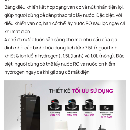
Bảng điều khiển kết hợp dạng van cơ và nút nhấn tiện lợi,
giúp người dùng dễ dàng thao tác lấy nước. Đặc biệt, với
điều khiển van cơ, bạn có thể lấy nước RO sau lọc ngay cả
khi mất điện​​
4 chế độ nước luôn sẵn sàng cho mọi nhu cầu của gia
đình nhờ các bìnhchứa dung tích lớn: 7.5L (nguội tinh
khiết & ion kiềm hydrogen), 1.5L(lạnh) và 1.0L (nóng). Đặc
biệt, người dùng có thể lấy nước RO và nướcion kiềm
hydrogen ngay cả khi gặp sự cố mất điện