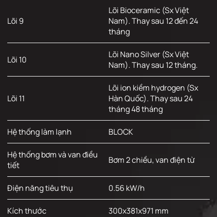
Lõi Bioceramic (Sx Việt
Lõi 9
Nam). Thay sau 12 đến 24
tháng
Lõi Nano Silver (Sx Việt
Lõi 10
Nam). Thay sau 12 tháng.
Lõi ion kiềm hydrogen (Sx
Lõi 11
Hàn Quốc). Thay sau 24
tháng 48 tháng
Hệ thống làm lạnh
BLOCK
Hệ thống bơm và van điều
Bơm 2 chiều, van điện từ
tiết
Điện năng tiêu thụ
0.56 kW/h
Kích thước
300x381x971 mm