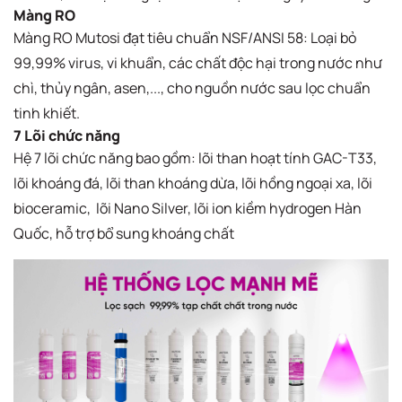
Màng RO​
Màng RO Mutosi đạt tiêu chuẩn NSF/ANSI 58: Loại bỏ
99,99% virus, vi khuẩn, các chất độc hại trong nước​ như
chì, thủy ngân, asen,..., cho nguồn nước sau lọc chuẩn
tinh khiết.
7 Lõi chức năng​
Hệ 7 lõi chức năng bao gồm: lõi than hoạt tính GAC-T33,
lõi khoáng đá, lõi than khoáng dừa, lõi hồng ngoại xa, lõi
bioceramic, lõi Nano Silver, lõi ion kiềm hydrogen Hàn
Quốc, hỗ trợ bổ sung khoáng chất