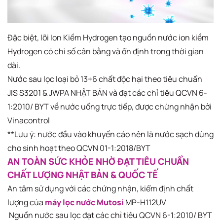
Đặc biệt, lõi Ion Kiềm Hydrogen tạo nguồn nước ion kiềm
Hydrogen có chỉ số cân bằng và ổn định trong thời gian
dài.
Nước sau lọc loại bỏ 13+6 chất độc hại theo tiêu chuẩn
JIS S3201 & JWPA NHẬT BẢN và đạt các chỉ tiêu QCVN 6-
1:2010/ BYT về nước uống trực tiếp, được chứng nhận bởi
Vinacontrol
**Lưu ý: nước đầu vào khuyến cáo nên là nước sạch dùng
cho sinh hoạt theo QCVN 01-1:2018/BYT
AN TOÀN SỨC KHỎE NHỜ ĐẠT TIÊU CHUẨN
CHẤT LƯỢNG NHẬT BẢN & QUỐC TẾ​
An tâm sử dụng với các chứng nhận, kiểm định chất
lượng của
máy lọc nước Mutosi
MP-H112UV​
Nguồn nước sau lọc đạt các chỉ tiêu QCVN 6-1:2010/ BYT