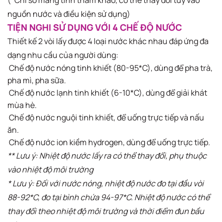
(*Chỉ số mang tính tham khảo, có thể thay đổi tùy vào
nguồn nước và điều kiện sử dụng)​
TIỆN NGHI SỬ DỤNG VỚI 4 CHẾ ĐỘ NƯỚC​
Thiết kế 2 vòi lấy được 4 loại nước khác nhau đáp ứng đa
dạng nhu cầu của người dùng:​
Chế độ nước nóng tinh khiết (80-95*C), dùng để pha trà,
pha mì, pha sữa. ​
Chế độ nước lạnh tinh khiết (6-10*C), dùng để giải khát
mùa hè​. ​
Chế độ nước nguội tinh khiết, để uống trực tiếp và nấu
ăn. ​
Chế độ nước ion kiềm hydrogen, dùng để uống trực tiếp.
** Lưu ý: Nhiệt độ nước lấy ra có thể thay đổi, phụ thuộc
vào nhiệt độ môi trường
* Lưu ý: Đối với nước nóng, nhiệt độ nước đo tại đầu vòi
88-92*C, đo tại bình chứa 94-97*C. Nhiệt độ nước có thể
thay đổi theo nhiệt độ môi trường và thời điểm đun bầu