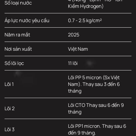
Số loại nước
Kiềm Hydrogen)
Áp lực nước yêu cầu
0.7 - 2.5 kg/cm²
Năm ra mắt
2025
Nơi sản xuất
Việt Nam
Số lõi lọc
11 lõi
Lõi PP 5 micron (Sx Việt
Lõi 1
Nam). Thay sau 3 đến 6
tháng
Lõi CTO Thay sau 6 đến 9
Lõi 2
tháng
Lõi PP1 micron. Thay sau 6
Lõi 3
đến 9 tháng.