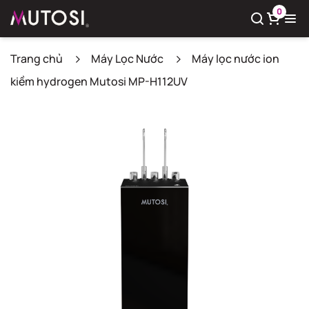
0
Trang chủ
Máy Lọc Nước
Máy lọc nước ion
kiềm hydrogen Mutosi MP-H112UV
Xem giỏ hàng
Có
0
sản phẩm trong giỏ hàng