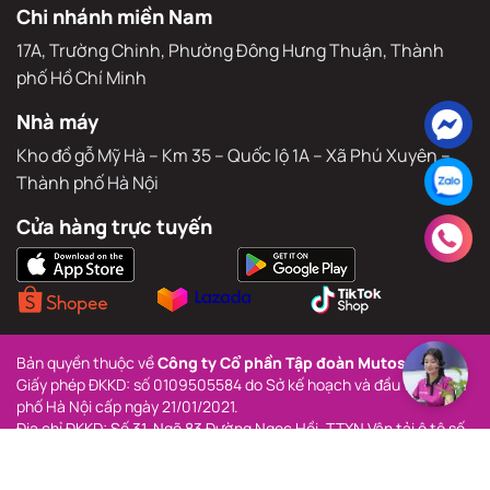
Văn phòng đại diện
Sảnh thương mại – Toà nhà hỗn hợp Athena Complex Pháp
Vân, Khu đô thị Pháp Vân – Tứ Hiệp, Phường Yên Sở, TP. Hà Nội
Chi nhánh miền Nam
17A, Trường Chinh, Phường Đông Hưng Thuận, Thành 
phố Hồ Chí Minh
Nhà máy
Kho đồ gỗ Mỹ Hà – Km 35 – Quốc lộ 1A – Xã Phú Xuyên – 
Thành phố Hà Nội
Cửa hàng trực tuyến
Bản quyền thuộc về 
Công ty Cổ phần Tập đoàn Mutosi.
Giấy phép ĐKKD: số 0109505584 do Sở kế hoạch và đầu tư Thành 