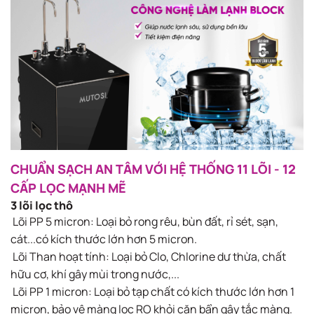
CHUẨN SẠCH AN TÂM VỚI HỆ THỐNG 11 LÕI - 12
CẤP LỌC MẠNH MẼ​
3 lõi lọc thô​
Lõi PP 5 micron​: Loại bỏ rong rêu, bùn đất, rỉ sét, sạn,
cát...có kích thước lớn hơn 5 micron.​
Lõi Than hoạt tính: Loại bỏ Clo, Chlorine dư thừa, chất
hữu cơ, khí gây mùi trong nước,...​
Lõi PP 1 micron​: Loại bỏ tạp chất có kích thước lớn hơn 1
micron, bảo vệ màng lọc RO khỏi cặn bẩn gây tắc​ màng.​