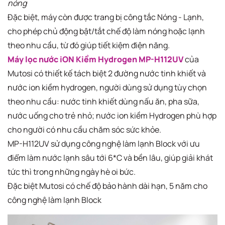
nóng
Đặc biệt, máy còn được trang bị công tắc Nóng - Lạnh,
cho phép chủ động bật/tắt chế độ làm nóng hoặc lạnh
theo nhu cầu, từ đó giúp tiết kiệm điện năng.
Máy lọc nước iON Kiềm Hydrogen MP-H112UV
của
Mutosi có thiết kế tách biệt 2 đường nước tinh khiết và
nước ion kiềm hydrogen, người dùng sử dụng tùy chọn
theo nhu cầu: nước tinh khiết dùng nấu ăn, pha sữa,
nước uống cho trẻ nhỏ; nước ion kiềm Hydrogen phù hợp
cho người có nhu cầu chăm sóc sức khỏe.​
MP-H112UV sử dụng công nghệ làm lạnh Block với ưu
điểm làm nước lạnh sâu tới 6*C và bền lâu, giúp giải khát
tức thì trong những ngày hè oi bức. ​
Đặc biệt Mutosi có chế độ bảo hành dài hạn, 5 năm cho
công nghệ làm lạnh Block​