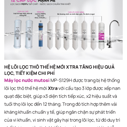
HỆ LÕI LỌC THÔ THẾ HỆ MỚI XTRA TĂNG HIỆU QUẢ
LỌC, TIẾT KIỆM CHI PHÍ
Máy lọc nước mutosi
MP-S129H được trang bị hệ thống
lõi lọc thô thế hệ mới
Xtra
với cấu tạo 3 lớp được xếp nan
quạt đặc biệt, giúp x3 diện tích tiếp xúc, x2 hiệu suất và
tuổi thọ lõi lọc đến 12 tháng. Trong đó tích hợp thêm vải
kháng khuẩn chuẩn y tế, giúp ngăn chặn sự phát triển
của vi khuẩn, vi sinh vật gây hại trong lõi lọc, từ đó duy trì