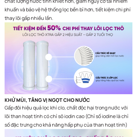
chất lượng nước tinh khiết hơn, giảm nguy cơ tái nhiễm
khuẩn và bảo vệ hệ thống lọc bền bỉ hơn, tiết kiệm chi phí
thay lõi gấp nhiều lần.
KHỬ MÙI, TĂNG VỊ NGỌT CHO NƯỚC
Gấp đôi hiệu quả lọc khí clo, chất độc hại trong nước với
lõi than hoạt tính có chỉ sô iodin cao (Chỉ số iodine là chỉ
số đặc trưng cho khả năng hấp phụ của than hoạt tính)