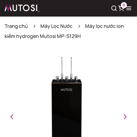
0
Trang chủ
Máy Lọc Nước
Máy lọc nước ion
kiềm hydrogen Mutosi MP-S129H
Xem giỏ hàng
Có
0
sản phẩm trong giỏ hàng