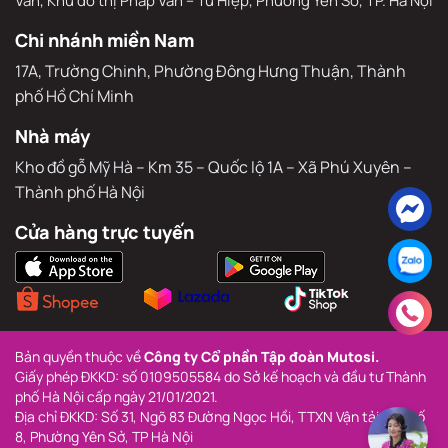
Vân, Khu đô thị Pháp Vân – Tứ Hiệp, Phường Yên Sở, TP. Hà Nội
Chi nhánh miền Nam
17A, Trường Chinh, Phường Đông Hưng Thuận, Thành 
phố Hồ Chí Minh
Nhà máy
Kho đồ gỗ Mỹ Hà – Km 35 – Quốc lộ 1A – Xã Phú Xuyên – 
Thành phố Hà Nội
Cửa hàng trực tuyến
Bản quyền thuộc về 
Công ty Cổ phần Tập đoàn Mutosi.
Giấy phép ĐKKD: số 0109505584 do Sở kế hoạch và đầu tư Thành 
phố Hà Nội cấp ngày 21/01/2021.
Địa chỉ ĐKKD: Số 31, Ngõ 83 Đường Ngọc Hồi, TTXN Vận tải ô tô số 
8, Phường Yên Sở, TP Hà Nội