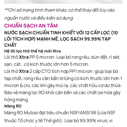
*​*Chỉ số mang tính tham khảo, có thể thay đổi tùy vào
nguồn nước và điều kiện sử dụng
CHUẨN SẠCH AN TÂM
NƯỚC SẠCH CHUẨN TINH KHIẾT VỚI 12 CẤP LỌC (10
LÕI TÍCH HỢP) MẠNH MẼ, LỌC SẠCH 99,99% TẠP
CHẤT
Hệ lõi lọc thô thế hệ mới Xtra
Lõi thô
Xtra
PP 5 micron​: Loại bỏ rong rêu, bùn đất, rỉ sét,
sạn, cát...có kích thước lớn hơn 5 micron.
Lõi thô
Xtra
2 cấp CTO tích hợp PP1 micron: giúp loại bỏ
tạp chất, rong rêu cặn bẩn lơ lửng có kích thước lớn hơn 1
micron & clo, các khí gây mùi lạ, các chất hữu cơ dư thừa.
Bảo vệ màng lọc RO khỏi cặn bẩn và các chất oxi hóa gây
hỏng màng.
Màng RO
Màng RO Mutosi đạt tiêu chuẩn NSF/ANSI 58 (của NSF
thuộc Tổ chức y tế Thế giới)​: Loại bỏ 99,99% virus, vi