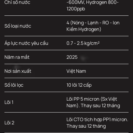
Chỉ số nước
-600MV, Hydrogen 800-
1200ppb
4 (Nóng - Lạnh - RO - Ion
Số loại nước
Kiềm Hydrogen)
Áp lực nước yêu cầu
0.7 - 2.5 kg/cm²
Năm ra mắt
2025
Nơi sản xuất
Việt Nam
Số lõi lọc
10 lõi 12 cấp
Lõi PP 5 micron (Sx Việt
Lõi 1
Nam). Thay sau 12 tháng
Lõi CTO tích hợp PP1 micron.
Lõi 2
Thay sau 12 tháng