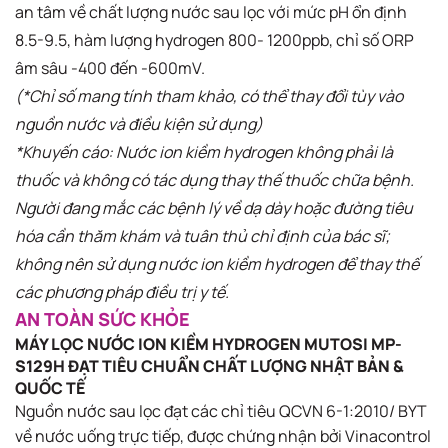
an tâm về chất lượng nước sau lọc với mức pH ổn định
8.5-9.5, hàm lượng hydrogen 800- 1200ppb, chỉ số ORP
âm sâu -400 đến -600mV.​
(*Chỉ số mang tính tham khảo, có thể thay đổi tùy vào
nguồn nước và điều kiện sử dụng)​
*Khuyến cáo: Nước ion kiềm hydrogen không phải là
thuốc và không có tác dụng thay thế thuốc chữa bệnh.
Người đang mắc các bệnh lý về dạ dày hoặc đường tiêu
hóa cần thăm khám và tuân thủ chỉ định của bác sĩ;
không nên sử dụng nước ion kiềm hydrogen để thay thế
các phương pháp điều trị y tế.
AN TOÀN SỨC KHỎE
MÁY LỌC NƯỚC ION KIỀM HYDROGEN MUTOSI MP-
S129H ĐẠT TIÊU CHUẨN CHẤT LƯỢNG NHẬT BẢN &
QUỐC TẾ
Nguồn nước sau lọc đạt các chỉ tiêu QCVN 6-1:2010/ BYT
về nước uống trực tiếp, được chứng nhận bởi Vinacontrol