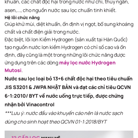
khuẩn, các chất độc hại trong nước​ như chì, thủy ngân,
asen,..., cho nguồn nước sau lọc chuẩn tinh khiết.
Hệ lõi chức năng
Giúp khử mùi, diệt khuẩn, ổn định vị ngọt, bổ sung khoáng
chất và chất điện giải trong nước.
Đặc biệt, lõi Ion Kiềm Hydrogen (sản xuất tại Hàn Quốc)
tạo nguồn nước Ion kiềm Hydrogen có chỉ số cao và ổn
định, đây cũng là một trong những lõi chức năng được
ứng dụng trên các dòng
máy lọc nước Hydrogen
Mutosi
.
Nước sau lọc loại bỏ 13+6 chất độc hại theo tiêu chuẩn
JIS S3201 & JWPA NHẬT BẢN và đạt các chỉ tiêu QCVN
6-1:2010/ BYT về nước uống trực tiếp, được chứng
nhận bởi Vinacontrol
***Lưu ý: nước đầu vào khuyến cáo nên là nước sạch
dùng cho sinh hoạt theo QCVN 01-1:2018/BYT