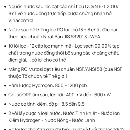
Nguồn nước sau lọc đạt các chỉ tiêu QCVN 6-1:2010/
BYT về nước uống trực tiếp, được chứng nhận bởi
Vinacontrol
Nước sau hệ thống lọc RO loại bỏ 13 + 6 chất độc hại
theo tiêu chuẩn Nhật Bản JIS S3201 & JWPA
10 lõi lọc - 12 cấp lọc mạnh mẽ - Lọc sạch 99,99% tạp
chất trong nước đồng thời bổ sung các khoáng chất,
điện giải,... có lợi cho cơ thể
Màng RO Mutosi đạt tiêu chuẩn NSF/ANSI 58 (của NSF
thuộc Tổ chức y tế Thế giới)
Hàm lượng Hydrogen: 800 – 1200 ppb
Chỉ số ORP âm sâu, lên tới -400 mV đến -600 mV
Nước có tính kiềm, độ pH 8.5 đến 9.5
2 vòi lấy được 4 loại nước: Nước Tinh khiết - Nước Ion
Kiềm Hydrogen - Nước Nóng - Nước Lạnh
Hệ lõi lọc thô Xtra gấp đôi hiệu suất và tuổi thọ lọc tới 12