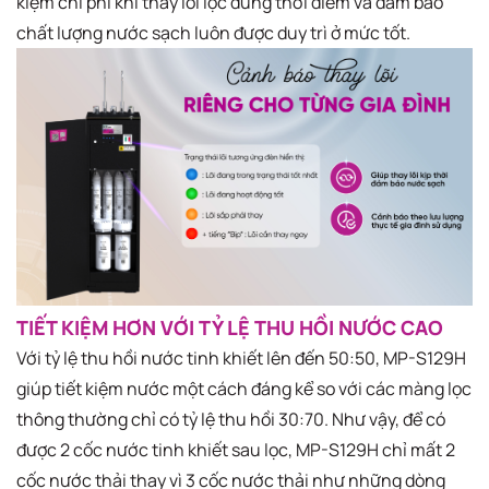
kiệm chi phí khi thay lõi lọc đúng thời điểm và đảm bảo
chất lượng nước sạch luôn được duy trì ở mức tốt.
TIẾT KIỆM HƠN VỚI TỶ LỆ THU HỒI NƯỚC CAO
Với tỷ lệ thu hồi nước tinh khiết lên đến 50:50, MP-S129H
giúp tiết kiệm nước một cách đáng kể so với các màng lọc
thông thường chỉ có tỷ lệ thu hồi 30:70. Như vậy, để có
được 2 cốc nước tinh khiết sau lọc, MP-S129H chỉ mất 2
cốc nước thải thay vì 3 cốc nước thải như những dòng