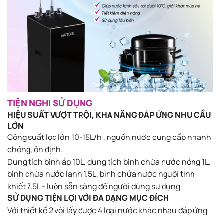
TIỆN NGHI SỬ DỤNG
HIỆU SUẤT VƯỢT TRỘI, KHẢ NĂNG ĐÁP ỨNG NHU CẦU
LỚN
Công suất lọc lớn 10-15L/h , nguồn nước cung cấp nhanh
chóng, ổn định.
Dung tích bình áp 10L, dung tích bình chứa nước nóng 1L,
bình chứa nước lạnh 1.5L, bình chứa nước nguội tinh
khiết 7.5L - luôn sẵn sàng để người dùng sử dụng
SỬ DỤNG TIỆN LỢI VỚI ĐA DẠNG MỤC ĐÍCH
Với thiết kế 2 vòi lấy được 4 loại nước khác nhau đáp ứng