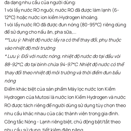
đa dạng nhu cầu của người dùng:
1 vòi lấy nước RO nguội; nước RO đã được làm lạnh (6-
12°C) hoặc nước ion kiềm Hydrogen khoáng.
1 vòi lấy nước RO đã được đun nóng (80-95°C) riêng dùng
để sử dụng cho nấu ăn, pha sữa,...
**Lưu ý: Nhiệt độ nước lấy ra có thể thay đổi, phụ thuộc
vào nhiệt độ môi trường
* Lưu ý: Đối với nước nóng, nhiệt độ nước đo tại đầu vòi
88-92*C, đo tại bình chứa 94-97*C. Nhiệt độ nước có thể
thay đổi theo nhiệt độ môi trường và thời điểm đun bầu
nóng
Điểm khác biệt của sản phẩm Máy lọc nước Ion Kiềm
Hydrogen của Mutosi là nước Ion Kiềm Hydrogen và nước
RO được tách riêng để người dùng sử dụng tùy chọn theo
nhu cầu khác nhau của các thành viên trong gia đình.
Công tắc Nóng - Lạnh riêng biệt, chủ động bật/tắt theo
nhu cầu sử dụng, tiết kiệm điện năng.