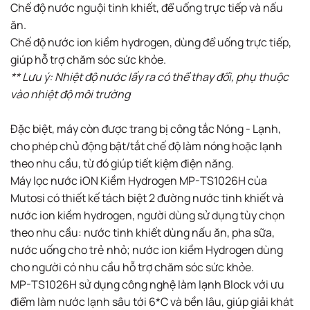
Chế độ nước nguội tinh khiết, để uống trực tiếp và nấu
ăn. ​
Chế độ nước ion kiềm hydrogen, dùng để uống trực tiếp,
giúp hỗ trợ chăm sóc sức khỏe.​
** Lưu ý: Nhiệt độ nước lấy ra có thể thay đổi, phụ thuộc
vào nhiệt độ môi trường
Đặc biệt, máy còn được trang bị công tắc Nóng - Lạnh,
cho phép chủ động bật/tắt chế độ làm nóng hoặc lạnh
theo nhu cầu, từ đó giúp tiết kiệm điện năng.​​
Máy lọc nước iON Kiềm Hydrogen MP-TS1026H của
Mutosi có thiết kế tách biệt 2 đường nước tinh khiết và
nước ion kiềm hydrogen, người dùng sử dụng tùy chọn
theo nhu cầu: nước tinh khiết dùng nấu ăn, pha sữa,
nước uống cho trẻ nhỏ; nước ion kiềm Hydrogen dùng
cho người có nhu cầu hỗ trợ chăm sóc sức khỏe.​
MP-TS1026H sử dụng công nghệ làm lạnh Block với ưu
điểm làm nước lạnh sâu tới 6*C và bền lâu, giúp giải khát