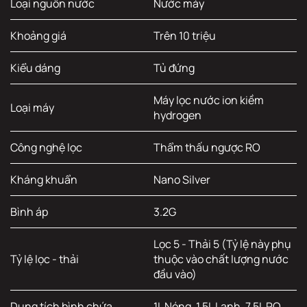
Loại nguồn nước
Nước máy
Khoảng giá
Trên 10 triệu
Kiểu dáng
Tủ đứng
Máy lọc nước ion kiềm
Loại máy
hydrogen
Công nghệ lọc
Thẩm thấu ngược RO
Kháng khuẩn
Nano Silver
Bình áp
3.2G
Lọc 5 - Thải 5 (Tỷ lệ này phụ
Tỷ lệ lọc - thải
thuộc vào chất lượng nước
đầu vào)
Dung tích bình chứa
1L Nóng, 1.5L Lạnh, 7.5L RO