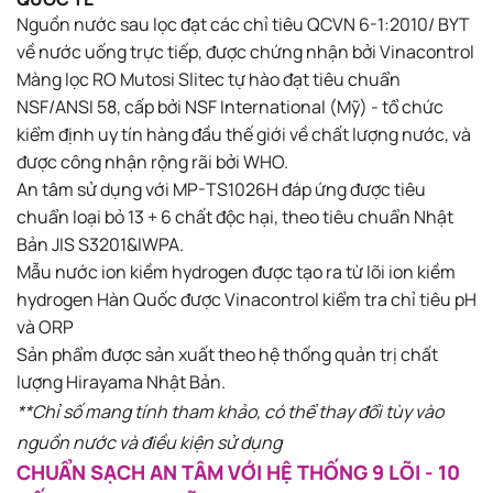
Nguồn nước sau lọc đạt các chỉ tiêu QCVN 6-1:2010/ BYT
về nước uống trực tiếp, được chứng nhận bởi Vinacontrol​
Màng lọc RO Mutosi Slitec tự hào đạt tiêu chuẩn
NSF/ANSI 58, cấp bởi NSF International (Mỹ) - tổ chức
kiểm định uy tín hàng đầu thế giới về chất lượng nước, và
được công nhận rộng rãi bởi WHO.​
An tâm sử dụng với MP-TS1026H đáp ứng được tiêu
chuẩn loại bỏ 13 + 6 chất độc hại, theo tiêu chuẩn Nhật
Bản JIS S3201&IWPA.​
Mẫu nước ion kiềm hydrogen được tạo ra từ lõi ion kiềm
hydrogen Hàn Quốc được Vinacontrol kiểm tra chỉ tiêu pH
và ORP​
Sản phẩm được sản xuất theo hệ thống quản trị chất
lượng Hirayama Nhật Bản.​
*​*Chỉ số mang tính tham khảo, có thể thay đổi tùy vào
nguồn nước và điều kiện sử dụng
CHUẨN SẠCH AN TÂM VỚI HỆ THỐNG 9 LÕI - 10