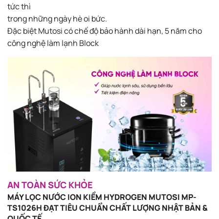
tức thì
trong những ngày hè oi bức. ​
Đặc biệt Mutosi có chế độ bảo hành dài hạn, 5 năm cho
công nghệ làm lạnh Block​
AN TOÀN SỨC KHỎE
MÁY LỌC NƯỚC ION KIỀM HYDROGEN MUTOSI MP-
TS1026H ĐẠT TIÊU CHUẨN CHẤT LƯỢNG NHẬT BẢN &
QUỐC TẾ