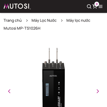
0
Trang chủ
Máy Lọc Nước
Máy lọc nước
Mutosi MP-TS1026H
Xem giỏ hàng
Có
0
sản phẩm trong giỏ hàng