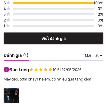
5
100%
4
0%
3
0%
2
0%
1
0%
Viết đánh giá
Đánh giá (1)
Mới nhất
Đức Long
10:51 27/05/2026
L
Máy đẹp, bơm chạy khá êm, có nhiều quà tặng kèm