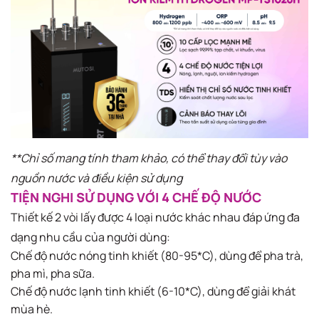
*​*Chỉ số mang tính tham khảo, có thể thay đổi tùy vào
nguồn nước và điều kiện sử dụng
TIỆN NGHI SỬ DỤNG VỚI 4 CHẾ ĐỘ NƯỚC​
Thiết kế 2 vòi lấy được 4 loại nước khác nhau đáp ứng đa
dạng nhu cầu của người dùng:​
Chế độ nước nóng tinh khiết (80-95*C), dùng để pha trà,
pha mì, pha sữa.
Chế độ nước lạnh tinh khiết (6-10*C), dùng để giải khát
mùa hè​.