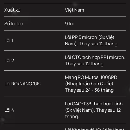
Xuất xứ
Việt Nam
Số lõi lọc
9 lõi
Lõi PP 5 micron (Sx Việt
Lõi 1
Nam). Thay sau 12 tháng
Lõi CTO tích hợp PP1 micron.
Lõi 2
Thay sau 12 tháng
Màng RO Mutosi 100GPD
Lõi RO/NANO/UF:
(Nhập khẩu hàn Quốc).
Thay sau 24 - 36 tháng.
Lõi GAC-T33 than hoạt tính
Lõi 4
(Sx Việt Nam). Thay sau 12
tháng.