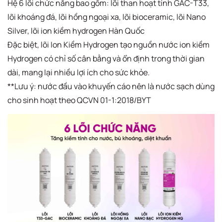
Hệ 6 lõi chức năng bao gồm: lõi than hoạt tính GAC-T33,
lõi khoáng đá, lõi hồng ngoại xa, lõi bioceramic, lõi Nano
Silver, lõi ion kiềm hydrogen Hàn Quốc
Đặc biệt, lõi Ion Kiềm Hydrogen tạo nguồn nước ion kiềm
Hydrogen có chỉ số cân bằng và ổn định trong thời gian
dài, mang lại nhiều lợi ích cho sức khỏe.
**Lưu ý: nước đầu vào khuyến cáo nên là nước sạch dùng
cho sinh hoạt theo QCVN 01-1:2018/BYT​