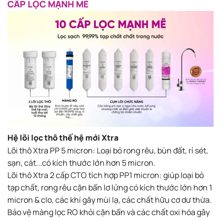
CẤP LỌC MẠNH MẼ​
Hệ lõi lọc thô thế hệ mới Xtra
Lõi thô Xtra PP 5 micron​: Loại bỏ rong rêu, bùn đất, rỉ sét,
sạn, cát...có kích thước lớn hơn 5 micron.
Lõi thô Xtra 2 cấp CTO tích hợp PP1 micron: giúp loại bỏ
tạp chất, rong rêu cặn bẩn lơ lửng có kích thước lớn hơn 1
micron & clo, các khí gây mùi lạ, các chất hữu cơ dư thừa.
Bảo vệ màng lọc RO khỏi cặn bẩn và các chất oxi hóa gây