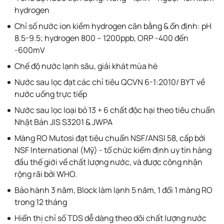
hydrogen
Chỉ số nước ion kiềm hydrogen cân bằng & ổn định: pH
8.5-9.5; hydrogen 800 – 1200ppb, ORP -400 đến
-600mV
Chế độ nước lạnh sâu, giải khát mùa hè
Nước sau lọc đạt các chỉ tiêu QCVN 6-1:2010/ BYT về
nước uống trực tiếp
Nước sau lọc loại bỏ 13 + 6 chất độc hại theo tiêu chuẩn
Nhật Bản JIS S3201 & JWPA
Màng RO Mutosi đạt tiêu chuẩn NSF/ANSI 58, cấp bởi
NSF International (Mỹ) - tổ chức kiểm định uy tín hàng
đầu thế giới về chất lượng nước, và được công nhận
rộng rãi bởi WHO.
Bảo hành 3 năm, Block làm lạnh 5 năm, 1 đổi 1 màng RO
trong 12 tháng
Hiển thị chỉ số TDS dễ dàng theo dõi chất lượng nước