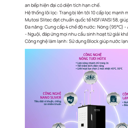
an bếp hiện đại có diện tích hạn chế.
Hệ thống lõi lọc: Trang bị lên tới 10 cấp lọc mạn
Mutosi Slitec đạt chuẩn quốc tế NSF/ANSI 58, giúp
Đa năng: Cung cấp 4 chế độ nước: Nóng (95°C) - 
- Nguội, đáp ứng mọi nhu cầu sinh hoạt từ giải k
Công nghệ làm lạnh: Sử dụng Block giúp nước lạnh s