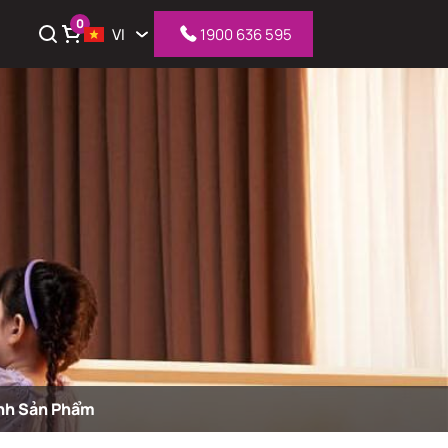
0
VI
1900 636 595
iỏ hàng
nh Sản Phẩm