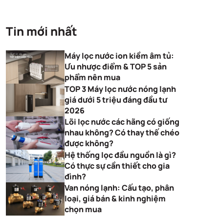
Tin mới nhất
Máy lọc nước ion kiềm âm tủ:
Ưu nhược điểm & TOP 5 sản
phẩm nên mua
TOP 3 Máy lọc nước nóng lạnh
giá dưới 5 triệu đáng đầu tư
2026
Lõi lọc nước các hãng có giống
nhau không? Có thay thế chéo
được không?
Hệ thống lọc đầu nguồn là gì?
Có thực sự cần thiết cho gia
đình?
Van nóng lạnh: Cấu tạo, phân
loại, giá bán & kinh nghiệm
chọn mua