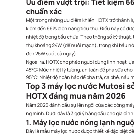
Ưu điểm vượt trội: Tiết kiệm 6
chuẩn xác
Một trong những ưu điểm khiến HOTX trở thành lựa
kiệm đến 66% điện năng tiêu thụ. Điều này có được
nhiệt độ trong bầu chứa. Theo thông số kỹ thuật,
thụ khoảng 24W (để nuôi mạch), trong khi bầu n
đèn 25W suốt cả ngày).
Ngoài ra, HOTX cho phép người dùng linh hoạt lự
45°C: Mức nhiệt lý tưởng, an toàn để pha sữa cho 
95°C: Nhiệt độ hoàn hảo để pha trà, cà phê, nấu 
Top 3 máy lọc nước Mutosi s
HOTX đáng mua năm 2026
Năm 2026 đánh dấu sự lên ngôi của các dòng máy 
ng minh. Dưới đây là 3 gợi ý hàng đầu cho gia đìn
1. Máy lọc nước nóng lạnh ng
Đây là mẫu máy lọc nước được thiết kế đặc biệt 