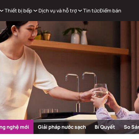
Thiết bị bếp
Dịch vụ và hỗ trợ
Tin tức
Điểm bán
Xem g
Có
0
sản phẩm trong giỏ hàng
ng nghệ mới
Giải pháp nước sạch
Bí Quyết
So Sá