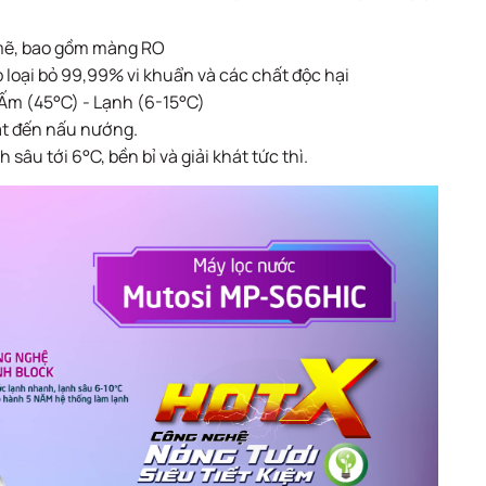
h mẽ, bao gồm màng RO
 loại bỏ 99,99% vi khuẩn và các chất độc hại
Ấm (45°C) - Lạnh (6-15°C)
hát đến nấu nướng.
âu tới 6°C, bền bỉ và giải khát tức thì.