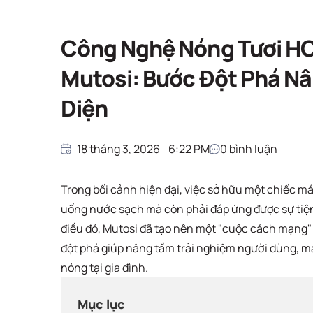
Công nghệ mới
Trang chủ
Công nghệ mới
Công Nghệ Nóng Tươi HO
Mutosi: Bước Đột Phá N
Diện
18 tháng 3, 2026
6:22 PM
0
bình luận
Trong bối cảnh hiện đại, việc sở hữu một chiếc m
uống nước sạch mà còn phải đáp ứng được sự tiện 
điều đó, Mutosi đã tạo nên một "cuộc cách mạng"
đột phá giúp nâng tầm trải nghiệm người dùng, ma
nóng tại gia đình.
Mục lục