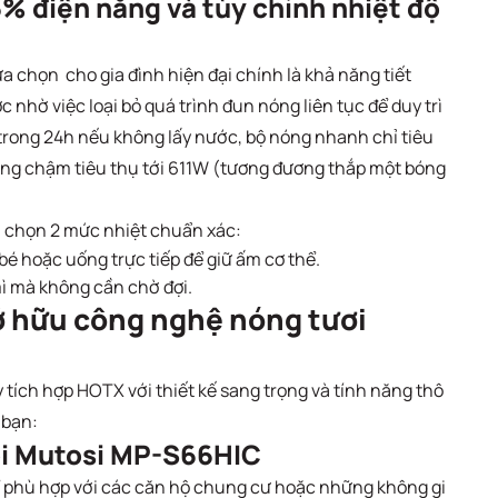
6% điện năng và tùy chỉnh nhiệt độ
 chọn cho gia đình hiện đại chính là khả năng tiết
 nhờ việc loại bỏ quá trình đun nóng liên tục để duy trì
 trong 24h nếu không lấy nước, bộ nóng nhanh chỉ tiêu
óng chậm tiêu thụ tới 611W (tương đương thắp một bóng
a chọn 2 mức nhiệt chuẩn xác:
bé hoặc uống trực tiếp để giữ ấm cơ thể.
mì mà không cần chờ đợi.
ở hữu công nghệ nóng tươi
tích hợp HOTX với thiết kế sang trọng và tính năng thô
h bạn:
uội Mutosi MP-S66HIC
để phù hợp với các căn hộ chung cư hoặc những không gi