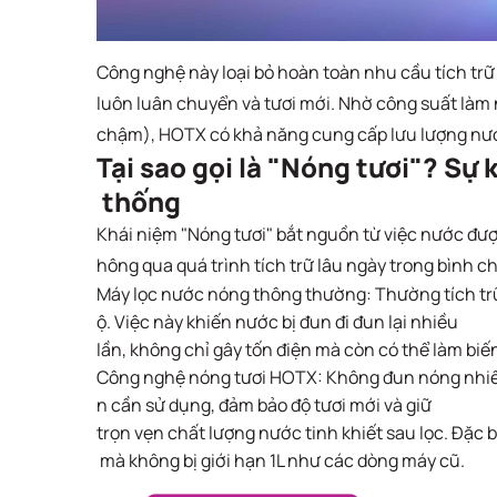
Công nghệ này loại bỏ hoàn toàn nhu cầu tích trữ
luôn luân chuyển và tươi mới. Nhờ công suất làm
chậm), HOTX có khả năng cung cấp lưu lượng nước
Tại sao gọi là "Nóng tươi"? Sự 
thống
Khái niệm "Nóng tươi" bắt nguồn từ việc nước đượ
hông qua quá trình tích trữ lâu ngày trong bình c
Máy lọc nước nóng thông thường: Thường tích trữ 
ộ. Việc này khiến nước bị đun đi đun lại nhiều
lần, không chỉ gây tốn điện mà còn có thể làm biế
Công nghệ nóng tươi HOTX: Không đun nóng nhiều
n cần sử dụng, đảm bảo độ tươi mới và giữ
trọn vẹn chất lượng nước tinh khiết sau lọc. Đặc bi
mà không bị giới hạn 1L như các dòng máy cũ.