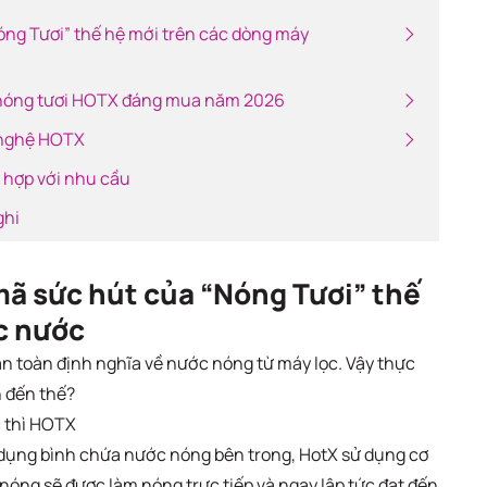
óng Tươi” thế hệ mới trên các dòng máy
 nóng tươi HOTX đáng mua năm 2026
g nghệ HOTX
hợp với nhu cầu
ghi
mã sức hút của “Nóng Tươi” thế
c nước
n toàn định nghĩa về nước nóng từ máy lọc. Vậy thực
ớn đến thế?
c thì HOTX
 dụng bình chứa nước nóng bên trong, HotX sử dụng cơ
 nóng sẽ được làm nóng trực tiếp và ngay lập tức đạt đến