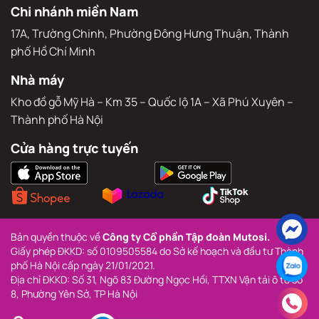
Văn phòng đại diện
Sảnh thương mại – Toà nhà hỗn hợp Athena Complex Pháp
Vân, Khu đô thị Pháp Vân – Tứ Hiệp, Phường Yên Sở, TP. Hà Nội
Chi nhánh miền Nam
17A, Trường Chinh, Phường Đông Hưng Thuận, Thành 
phố Hồ Chí Minh
Nhà máy
Kho đồ gỗ Mỹ Hà – Km 35 – Quốc lộ 1A – Xã Phú Xuyên – 
Thành phố Hà Nội
Cửa hàng trực tuyến
Bản quyền thuộc về 
Công ty Cổ phần Tập đoàn Mutosi.
Giấy phép ĐKKD: số 0109505584 do Sở kế hoạch và đầu tư Thành 