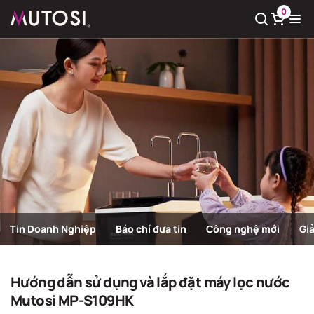
0
Xem giỏ hàng
Có
0
sản phẩm trong giỏ hàng
Tin Doanh Nghiệp
Báo chí đưa tin
Công nghệ mới
Gi
Hướng dẫn lắp đặt
Trang chủ
Hướng dẫn lắp đặt
Hướng dẫn sử dụng và lắp đặt máy lọc nước
Mutosi MP-S109HK