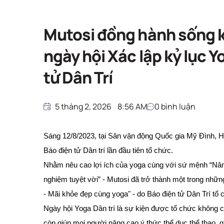
Tin Doanh Nghiệp
Trang chủ
Tin Doanh Nghiệp
Mutosi đồng hành sống k
ngày hội Xác lập kỷ lục 
tử Dân Trí
5 tháng 2, 2026
8:56 AM
0
bình luận
Sáng 12/8/2023, tại Sân vận động Quốc gia Mỹ Đình, Hà
Báo điện tử Dân trí lần đầu tiên tổ chức.
Nhằm nêu cao lợi ích của yoga cùng với sứ mệnh “Nâng
nghiệm tuyệt vời” - Mutosi đã trở thành một trong những
- Mãi khỏe đẹp cùng yoga" - do Báo điện tử Dân Trí tổ 
Ngày hội Yoga Dân trí là sự kiện được tổ chức không 
còn giúp mọi người nâng cao ý thức thể dục thể thao, g