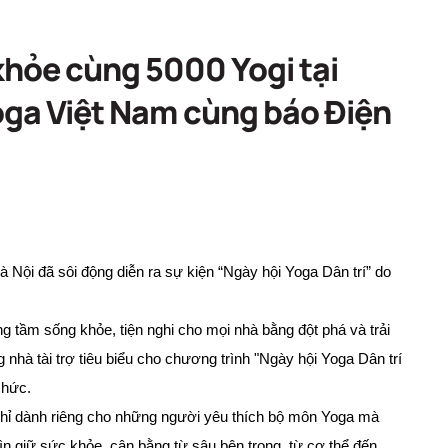
hỏe cùng 5000 Yogi tại
Yoga Việt Nam cùng báo Điện
 Nội đã sôi động diễn ra sự kiện “Ngày hội Yoga Dân trí” do
 tầm sống khỏe, tiện nghi cho mọi nhà bằng đột phá và trải
 nhà tài trợ tiêu biểu cho chương trình "Ngày hội Yoga Dân trí
chức.
chỉ dành riêng cho những người yêu thích bộ môn Yoga mà
ìn giữ sức khỏe, cân bằng từ sâu bên trong, từ cơ thể đến