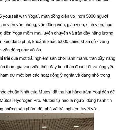
5 yourself with Yoga", màn đồng diễn với hơn 5000 người
ân viên văn phòng, vận động viên, giáo viên, sinh viên, học
đồng diễn Yoga mềm mại, uyển chuyển và tràn đầy năng lượng
n kéo dài 5 phút, khoảnh khắc 5.000 chiếc khăn đỏ - vàng
ân vận động như vỡ òa.
ỉ trải qua một trải nghiệm sân chơi lành mạnh, tràn đầy năng
còn tham gia vào việc thúc đẩy tinh thần đoàn kết và lòng yêu
 tham dự một loạt các hoạt động ý nghĩa và đáng nhớ trong
hỏe chuẩn Nhật của Mutosi đã thu hút hàng trăm Yogi đến để
osi Hydrogen Pro. Mutosi tự hào là người đồng hành tin
 những sản phẩm đột phá và trải nghiệm tuyệt vời.