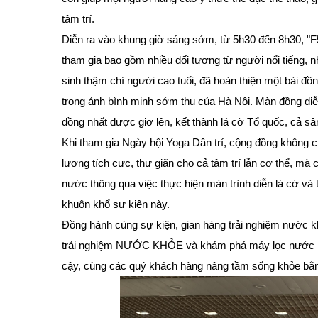
tâm trí.
Diễn ra vào khung giờ sáng sớm, từ 5h30 đến 8h30, "F
tham gia bao gồm nhiều đối tượng từ người nổi tiếng, nh
sinh thậm chí người cao tuổi, đã hoàn thiện một bài 
trong ánh bình minh sớm thu của Hà Nội. Màn đồng diễ
đồng nhất được giơ lên, kết thành lá cờ Tổ quốc, cả s
Khi tham gia Ngày hội Yoga Dân trí, cộng đồng không ch
lượng tích cực, thư giãn cho cả tâm trí lẫn cơ thể, mà 
nước thông qua việc thực hiện màn trình diễn lá cờ và
khuôn khổ sự kiện này.
Đồng hành cùng sự kiện, gian hàng trải nghiệm nước k
trải nghiệm NƯỚC KHỎE và khám phá máy lọc nước Mut
cậy, cùng các quý khách hàng nâng tầm sống khỏe bằng