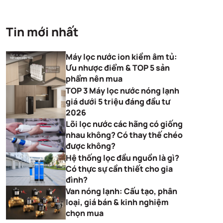
Tin mới nhất
Máy lọc nước ion kiềm âm tủ:
Ưu nhược điểm & TOP 5 sản
phẩm nên mua
TOP 3 Máy lọc nước nóng lạnh
giá dưới 5 triệu đáng đầu tư
2026
Lõi lọc nước các hãng có giống
nhau không? Có thay thế chéo
được không?
Hệ thống lọc đầu nguồn là gì?
Có thực sự cần thiết cho gia
đình?
Van nóng lạnh: Cấu tạo, phân
loại, giá bán & kinh nghiệm
chọn mua