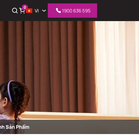
0
VI
1900 636 595
iỏ hàng
nh Sản Phẩm