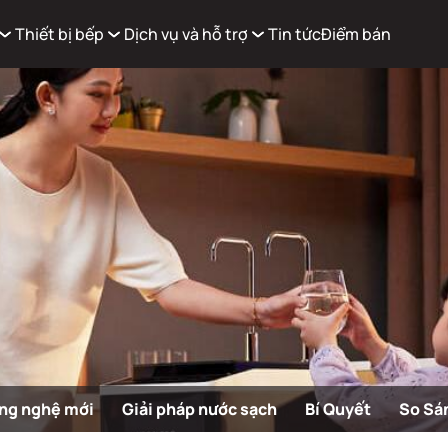
Thiết bị bếp
Dịch vụ và hỗ trợ
Tin tức
Điểm bán
Xem g
Có
0
sản phẩm trong giỏ hàng
ng nghệ mới
Giải pháp nước sạch
Bí Quyết
So Sá