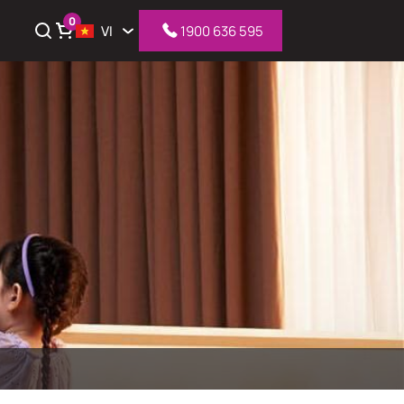
0
VI
1900 636 595
iỏ hàng