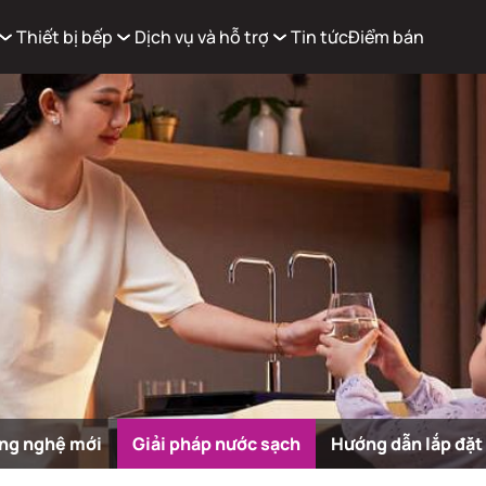
Thiết bị bếp
Dịch vụ và hỗ trợ
Tin tức
Điểm bán
Xem g
Có
0
sản phẩm trong giỏ hàng
ng nghệ mới
Giải pháp nước sạch
Hướng dẫn lắp đặt