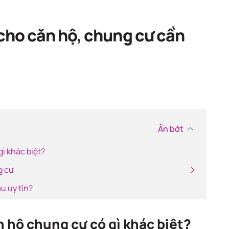
ch
ho căn hộ, chung cư cần
Ẩn bớt
ì khác biệt?
g cư
u uy tín?
n hộ chung cư có gì khác biệt?