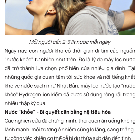
Mỗi người cần 2-3 lít nước mỗi ngày
Ngày nay, con người khó có thời gian đi tìm các nguồn
"nước khỏe" tự nhiên như trên. Đó là lý do máy lọc nước
đã trở thành lựa chọn phổ biến của nhiều gia đình. Tại
những quốc gia quan tâm tới sức khỏe và nổi tiếng khắt
khe về nước sạch như Nhật Bản, máy lọc nước tạo "nước
khỏe" Hydrogen ion kiềm đã được sử dụng rộng rãi trong
nhiều thập kỷ qua.
Nước "khỏe" - Bí quyết cân bằng hệ tiêu hóa
Các nghiên cứu đã chứng minh, thói quen ăn uống không
lành mạnh, môi trường ô nhiễm cùng lo lắng, căng thẳng
từ công việc khiến cơ thể dễ bị dư thừa axit dẫn đến tình