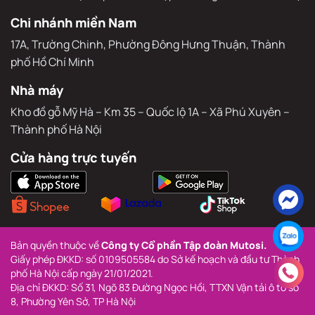
Văn phòng đại diện
Sảnh thương mại – Toà nhà hỗn hợp Athena Complex Pháp
Vân, Khu đô thị Pháp Vân – Tứ Hiệp, Phường Yên Sở, TP. Hà Nội
Chi nhánh miền Nam
17A, Trường Chinh, Phường Đông Hưng Thuận, Thành 
phố Hồ Chí Minh
Nhà máy
Kho đồ gỗ Mỹ Hà – Km 35 – Quốc lộ 1A – Xã Phú Xuyên – 
Thành phố Hà Nội
Cửa hàng trực tuyến
Bản quyền thuộc về 
Công ty Cổ phần Tập đoàn Mutosi.