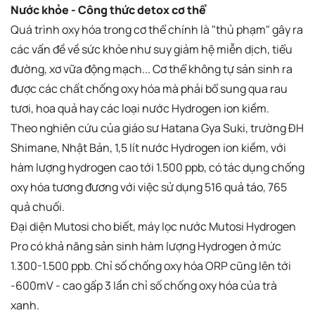
Nước khỏe - Công thức detox cơ thể
Quá trình oxy hóa trong cơ thể chính là "thủ phạm" gây ra
các vấn đề về sức khỏe như suy giảm hệ miễn dịch, tiểu
đường, xơ vữa động mạch... Cơ thể không tự sản sinh ra
được các chất chống oxy hóa mà phải bổ sung qua rau
tươi, hoa quả hay các loại nước Hydrogen ion kiềm.
Theo nghiên cứu của giáo sư Hatana Gya Suki, trường ĐH
Shimane, Nhật Bản, 1,5 lít nước Hydrogen ion kiềm, với
hàm lượng hydrogen cao tới 1.500 ppb, có tác dụng chống
oxy hóa tương đương với việc sử dụng 516 quả táo, 765
quả chuối.
Đại diện Mutosi cho biết, máy lọc nước Mutosi Hydrogen
Pro có khả năng sản sinh hàm lượng Hydrogen ở mức
1.300-1.500 ppb. Chỉ số chống oxy hóa ORP cũng lên tới
-600mV - cao gấp 3 lần chỉ số chống oxy hóa của trà
xanh.