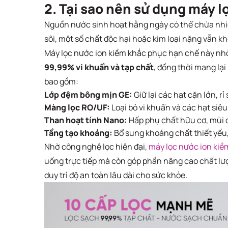
2. Tại sao nên sử dụng máy l
Nguồn nước sinh hoạt hằng ngày có thể chứa nhiều
sôi, một số chất độc hại hoặc kim loại nặng vẫn kh
Máy lọc nước ion kiềm khắc phục hạn chế này nhờ h
99,99% vi khuẩn và tạp chất
, đồng thời mang lạ
bao gồm:
Lớp đệm bông mịn GE:
Giữ lại các hạt cặn lớn, rỉ 
Màng lọc RO/UF:
Loại bỏ vi khuẩn và các hạt siêu
Than hoạt tính Nano:
Hấp phụ chất hữu cơ, mùi cl
Tầng tạo khoáng:
Bổ sung khoáng chất thiết yếu, 
Nhờ công nghệ lọc hiện đại,
máy lọc nước ion kiề
uống trực tiếp mà còn góp phần nâng cao chất lư
duy trì độ an toàn lâu dài cho sức khỏe.