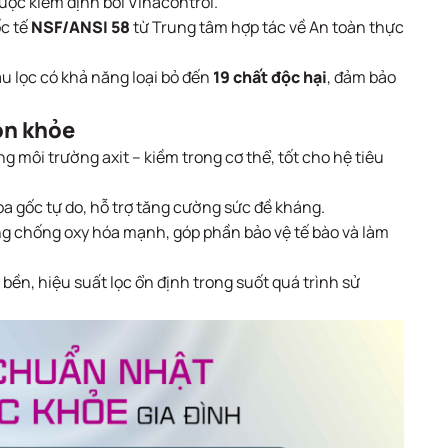
 được kiểm định bởi Vinacontrol.
c tế
NSF/ANSI 58
từ Trung tâm hợp tác về An toàn thực
au lọc có khả năng loại bỏ đến
19 chất độc hại
, đảm bảo
òn khỏe
g môi trường axit – kiềm trong cơ thể, tốt cho hệ tiêu
a gốc tự do, hỗ trợ tăng cường sức đề kháng.
g chống oxy hóa mạnh, góp phần bảo vệ tế bào và làm
bền, hiệu suất lọc ổn định trong suốt quá trình sử