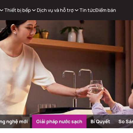
Thiết bị bếp
Dịch vụ và hỗ trợ
Tin tức
Điểm bán
Xem g
Có
0
sản phẩm trong giỏ hàng
ng nghệ mới
Giải pháp nước sạch
Bí Quyết
So Sá