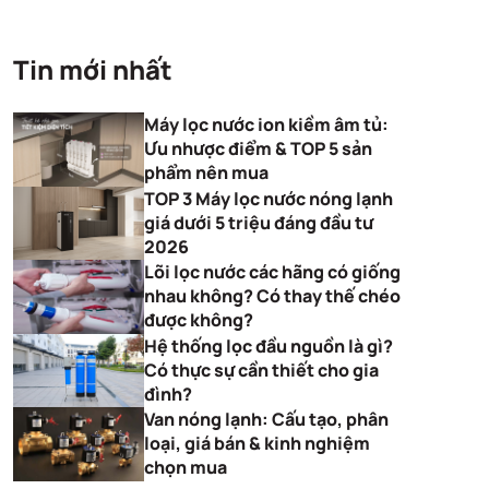
Tin mới nhất
Máy lọc nước ion kiềm âm tủ:
Ưu nhược điểm & TOP 5 sản
phẩm nên mua
TOP 3 Máy lọc nước nóng lạnh
giá dưới 5 triệu đáng đầu tư
2026
Lõi lọc nước các hãng có giống
nhau không? Có thay thế chéo
được không?
Hệ thống lọc đầu nguồn là gì?
Có thực sự cần thiết cho gia
đình?
Van nóng lạnh: Cấu tạo, phân
loại, giá bán & kinh nghiệm
chọn mua