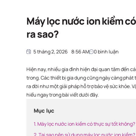
Giải pháp nước sạ
Trang chủ
Giải pháp nước sạch
Máy lọc nước ion kiềm có
ra sao?
5 tháng 2, 2026
8:56 AM
0
bình luận
Hiện nay, nhiều gia đình hiện đại quan tâm đến 
trong. Các thiết bị gia dụng cũng ngày càng phát 
ra đời như một giải pháp hỗ trợ bảo vệ sức khỏe. Vậ
hiểu ngay trong bài viết dưới đây.
Mục lục
1. Máy lọc nước ion kiềm có thực sự tốt không?
2. Tại sao nên sử dụng máy lọc nước ion kiềm?