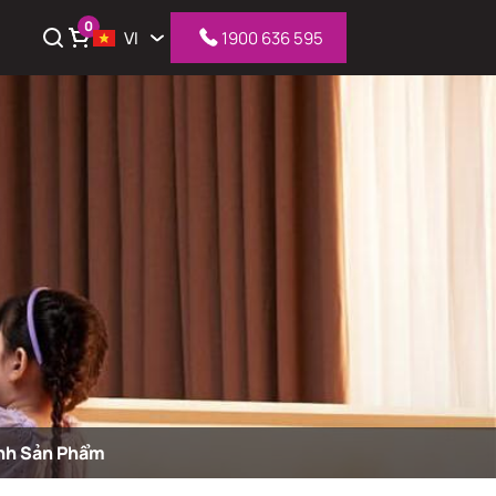
0
VI
1900 636 595
iỏ hàng
nh Sản Phẩm