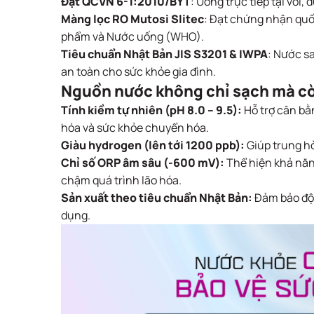
Đạt QCVN 6-1:2010/BYT
: Uống trực tiếp tại vòi,
Màng lọc RO Mutosi Slitec
: Đạt chứng nhận quố
phẩm và Nước uống (WHO).
Tiêu chuẩn Nhật Bản JIS S3201 & IWPA
: Nước s
an toàn cho sức khỏe gia đình.
Nguồn nước không chỉ sạch mà c
Tính kiềm tự nhiên (pH 8.0 – 9.5):
Hỗ trợ cân bằn
hóa và sức khỏe chuyển hóa.
Giàu hydrogen (lên tới 1200 ppb):
Giúp trung hò
Chỉ số ORP âm sâu (-600 mV):
Thể hiện khả năn
chậm quá trình lão hóa.
Sản xuất theo tiêu chuẩn Nhật Bản:
Đảm bảo độ 
dụng.