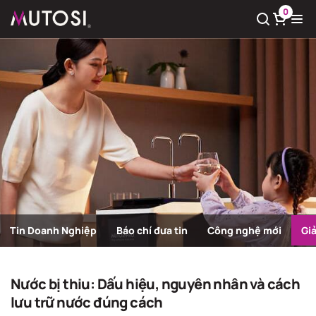
0
Xem giỏ hàng
Có
0
sản phẩm trong giỏ hàng
Tin Doanh Nghiệp
Báo chí đưa tin
Công nghệ mới
Gi
Giải pháp nước sạch
Trang chủ
Giải pháp nước sạch
Nước bị thiu: Dấu hiệu, nguyên nhân và cách
lưu trữ nước đúng cách