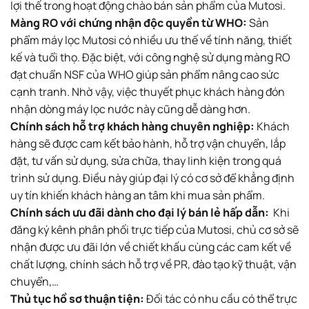
lợi thế trong hoạt động chào bán sản phẩm của Mutosi.
Màng RO với chứng nhận độc quyền từ WHO:
Sản
phẩm máy lọc Mutosi có nhiều ưu thế về tính năng, thiết
kế và tuổi thọ. Đặc biệt, với công nghệ sử dụng màng RO
đạt chuẩn NSF của WHO giúp sản phẩm nâng cao sức
cạnh tranh. Nhờ vậy, việc thuyết phục khách hàng đón
nhận dòng máy lọc nước này cũng dễ dàng hơn.
Chính sách hỗ trợ khách hàng chuyên nghiệp:
Khách
hàng sẽ được cam kết bảo hành, hỗ trợ vận chuyển, lắp
đặt, tư vấn sử dụng, sửa chữa, thay linh kiện trong quá
trình sử dụng. Điều này giúp đại lý có cơ sở để khẳng định
uy tín khiến khách hàng an tâm khi mua sản phẩm.
Chính sách ưu đãi dành cho đại lý bán lẻ hấp dẫn:
Khi
đăng ký kênh phân phối trực tiếp của Mutosi, chủ cơ sở sẽ
nhận được ưu đãi lớn về chiết khấu cùng các cam kết về
chất lượng, chính sách hỗ trợ về PR, đào tạo kỹ thuật, vận
chuyển,…
Thủ tục hồ sơ thuận tiện:
Đối tác có nhu cầu có thể trực