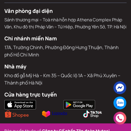
Văn phòng đại diện
Sảnh thương mại – Toà nhà hỗn hợp Athena Complex Pháp
Vân, Khu đô thị Pháp Vân – Tứ Hiệp, Phường Yên Sở, TP. Hà Nội
Chi nhánh miền Nam
17A, Trường Chinh, Phường Đông Hưng Thuận, Thành 
phố Hồ Chí Minh
Nhà máy
Kho đồ gỗ Mỹ Hà – Km 35 – Quốc lộ 1A – Xã Phú Xuyên – 
Thành phố Hà Nội
Cửa hàng trực tuyến
Bản quyền thuộc về 
Công ty Cổ phần Tập đoàn Mutosi.