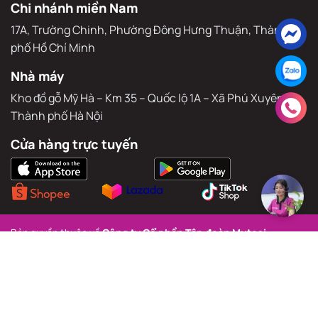
Sảnh thương mại – Toà nhà hỗn hợp Athena Complex Pháp
Vân, Khu đô thị Pháp Vân – Tứ Hiệp, Phường Yên Sở, TP. Hà Nội
Chi nhánh miền Nam
17A, Trường Chinh, Phường Đông Hưng Thuận, Thành 
phố Hồ Chí Minh
Nhà máy
Kho đồ gỗ Mỹ Hà – Km 35 – Quốc lộ 1A – Xã Phú Xuyên – 
Thành phố Hà Nội
Cửa hàng trực tuyến
Bản quyền thuộc về 
Công ty Cổ phần Tập đoàn Mutosi.
Giấy phép ĐKKD: số 0109505584 do Sở kế hoạch và đầu tư Thành 