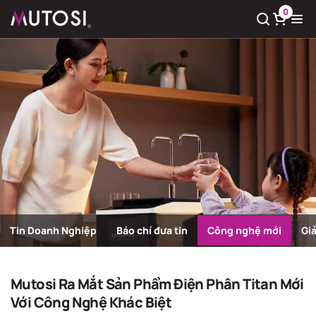
0
Xem giỏ hàng
Có
0
sản phẩm trong giỏ hàng
Tin Doanh Nghiệp
Báo chí đưa tin
Công nghệ mới
Gi
Công nghệ mới
Trang chủ
Công nghệ mới
Mutosi Ra Mắt Sản Phẩm Điện Phân Titan Mới
Với Công Nghệ Khác Biệt