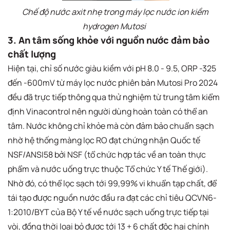
Chế độ nước axit nhẹ trong máy lọc nước ion kiềm
hydrogen Mutosi
3. An tâm sống khỏe với nguồn nước đảm bảo
chất lượng
Hiện tại, chỉ số nước giàu kiềm với pH 8.0 - 9.5, ORP -325
đến -600mV từ máy lọc nước phiên bản Mutosi Pro 2024
đều đã trực tiếp thông qua thử nghiệm từ trung tâm kiểm
định Vinacontrol nên người dùng hoàn toàn có thể an
tâm. Nước không chỉ khỏe mà còn đảm bảo chuẩn sạch
nhờ hệ thống màng lọc RO đạt chứng nhận Quốc tế
NSF/ANSI58 bởi NSF (tổ chức hợp tác về an toàn thực
phẩm và nước uống trực thuộc Tổ chức Y tế Thế giới).
Nhờ đó, có thể lọc sạch tới 99,99% vi khuẩn tạp chất, để
tái tạo được nguồn nước đầu ra đạt các chỉ tiêu QCVN6-
1:2010/BYT của Bộ Y tế về nước sạch uống trực tiếp tại
vòi, đồng thời loại bỏ được tới 13 + 6 chất độc hại chính