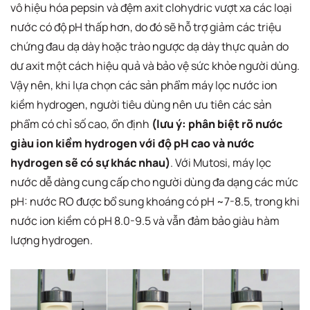
vô hiệu hóa pepsin và đệm axit clohydric vượt xa các loại
nước có độ pH thấp hơn, do đó sẽ hỗ trợ giảm các triệu
chứng đau dạ dày hoặc trào ngược dạ dày thực quản do
dư axit một cách hiệu quả và bảo vệ sức khỏe người dùng.
Vậy nên, khi lựa chọn các sản phẩm máy lọc nước ion
kiềm hydrogen, người tiêu dùng nên ưu tiên các sản
phẩm có chỉ số cao, ổn định
(lưu ý: phân biệt rõ nước
giàu ion kiềm hydrogen với độ pH cao và nước
hydrogen sẽ có sự khác nhau)
. Với Mutosi, máy lọc
nước dễ dàng cung cấp cho người dùng đa dạng các mức
pH: nước RO được bổ sung khoáng có pH ~7-8.5, trong khi
nước ion kiềm có pH 8.0-9.5 và vẫn đảm bảo giàu hàm
lượng hydrogen.