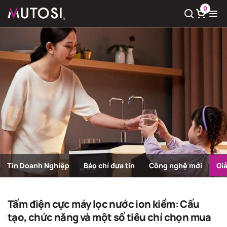
0
Xem giỏ hàng
Có
0
sản phẩm trong giỏ hàng
Tin Doanh Nghiệp
Báo chí đưa tin
Công nghệ mới
Gi
Giải pháp nước sạch
Trang chủ
Giải pháp nước sạch
Tấm điện cực máy lọc nước ion kiềm: Cấu
tạo, chức năng và một số tiêu chí chọn mua