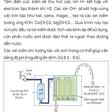
Tấm điện cực kiềm sẽ thu hút các ion H+ kết hợp với
electron tạo thành khí H2. Các ion OH- sẽ kết hợp cùng
các kim loại như kali, canxi, magie,... tạo ra các ion kiềm
tương ứng KOH, Ca(OH)2, Mg(OH)2,... Quá trình này tạo
ra nước đầu ra ion kiềm được tích vào bình áp để sử dụng,
còn phần nước axit được đào thải ra ngoài theo đường
dẫn nước.
Các ion kiềm khi tương tác với axit trong cơ thể giúp cân
bằng độ pH ở ngưỡng ổn định (từ 8.5 - 9.5).