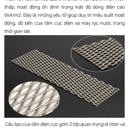
thấp, hoạt động ổn định trong mật độ dòng điện cao
6kA/m2. Đây là những yếu tố giúp duy trì hiệu suất hoạt
động, độ bền của tấm cực điện và máy lọc nước trong
thời gian dài.
Cấu tạo của tấm điện cực gồm 2 lớp quan trọng là titan và