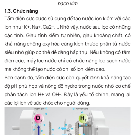
bạch kim
1.3. Chức năng
Tấm điện cực được sử dụng để tạo nước ion kiềm với các
ion như: K+, Na+, Ca2+,... Nhờ vậy, nước sau lọc có những
đặc tính: Giàu tính kiềm tự nhiên, giàu khoáng chất, có
khả năng chống oxy hóa cùng kích thước phân tử nước
siêu nhỏ giúp cơ thể dễ dàng hấp thụ. Nếu không có tấm
điện cực, máy lọc nước chỉ có chức năng lọc sạch nước
mà không thể tạo nước có chỉ số ion kiềm cao.
Bên cạnh đó, tấm điện cực còn quyết định khả năng tạo
độ pH phù hợp và nồng độ hydro trong nước nhờ cơ chế
phân tách ion H+ và OH-. Đây là yếu tố chính, mang lại
các lợi ích về sức khỏe cho người dùng.