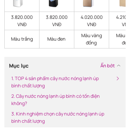
3.820.000
3.820.000
4.020.000
4.210.
VNĐ
VNĐ
VNĐ
VN
Màu vàng
Màu v
Màu trắng
Màu đen
đồng
đe
Mục lục
Ẩn bớt
1. TOP 4 sản phẩm cây nước nóng lạnh úp
bình chất lượng
2. Cây nước nóng lạnh úp bình có tốn điện
không?
3. Kinh nghiệm chọn cây nước nóng lạnh úp
bình chất lượng