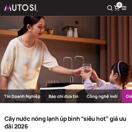
0
Xem giỏ hàng
Có
0
sản phẩm trong giỏ hàng
Tin Doanh Nghiệp
Báo chí đưa tin
Công nghệ mới
Gi
Giải pháp nước sạch
Trang chủ
Giải pháp nước sạch
Cây nước nóng lạnh úp bình “siêu hot” giá ưu
đãi 2026