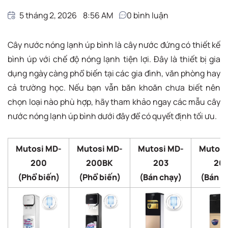
5 tháng 2, 2026
8:56 AM
0
bình luận
Cây nước nóng lạnh úp bình là cây nước đứng có thiết kế
bình úp với chế độ nóng lạnh tiện lợi. Đây là thiết bị gia
dụng ngày càng phổ biến tại các gia đình, văn phòng hay
cả trường học. Nếu bạn vẫn băn khoăn chưa biết nên
chọn loại nào phù hợp, hãy tham khảo ngay các mẫu cây
nước nóng lạnh úp bình dưới đây để có quyết định tối ưu.
Mutosi MD-
Mutosi MD-
Mutosi MD-
Mutosi
200
200BK
203
26
(Phổ biến)
(Phổ biến)
(Bán chạy)
(Bán c