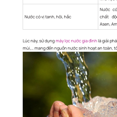
Nước có
Nước có vị tanh, hôi, hắc
chất độ
Asen, Amo
Lúc này, sử dụng
máy lọc nước gia đình
là giải ph
mùi,… mang đến nguồn nước sinh hoạt an toàn, tố