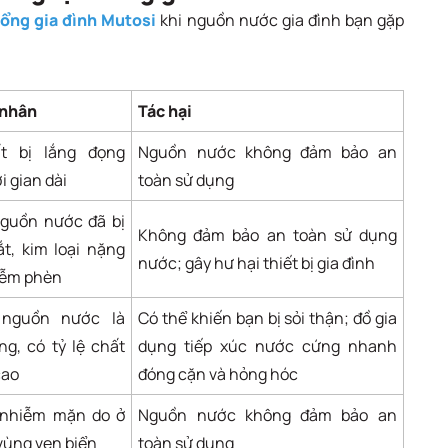
tổng gia đình Mutosi
khi nguồn nước gia đình bạn gặp
nhân
Tác hại
t bị lắng đọng
Nguồn nước không đảm bảo an
i gian dài
toàn sử dụng
nguồn nước đã bị
Không đảm bảo an toàn sử dụng
t, kim loại nặng
nước; gây hư hại thiết bị gia đình
iễm phèn
 nguồn nước là
Có thể khiến bạn bị sỏi thận; đồ gia
g, có tỷ lệ chất
dụng tiếp xúc nước cứng nhanh
cao
đóng cặn và hỏng hóc
 nhiễm mặn do ở
Nguồn nước không đảm bảo an
vùng ven biển
toàn sử dụng