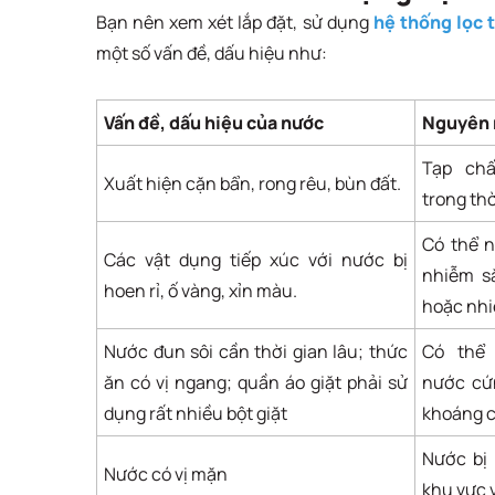
Bạn nên xem xét lắp đặt, sử dụng
hệ thống lọc 
một số vấn đề, dấu hiệu như:
Vấn đề, dấu hiệu của nước
Nguyên 
Tạp chấ
Xuất hiện cặn bẩn, rong rêu, bùn đất.
trong thờ
Có thể 
Các vật dụng tiếp xúc với nước bị
nhiễm sắ
hoen rỉ, ố vàng, xỉn màu.
hoặc nh
Nước đun sôi cần thời gian lâu; thức
Có thể
ăn có vị ngang; quần áo giặt phải sử
nước cứn
dụng rất nhiều bột giặt
khoáng 
Nước bị
Nước có vị mặn
khu vực 