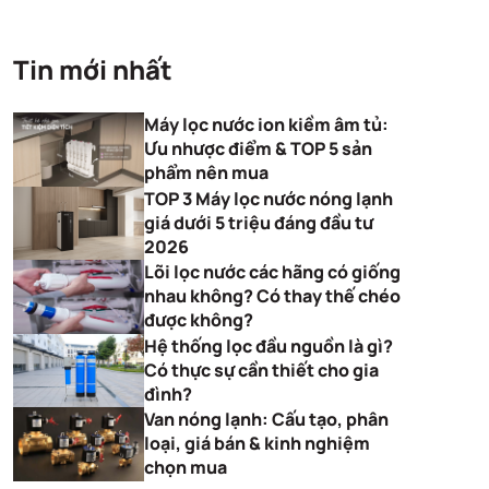
Tin mới nhất
Máy lọc nước ion kiềm âm tủ:
Ưu nhược điểm & TOP 5 sản
phẩm nên mua
TOP 3 Máy lọc nước nóng lạnh
giá dưới 5 triệu đáng đầu tư
2026
Lõi lọc nước các hãng có giống
nhau không? Có thay thế chéo
được không?
Hệ thống lọc đầu nguồn là gì?
Có thực sự cần thiết cho gia
đình?
Van nóng lạnh: Cấu tạo, phân
loại, giá bán & kinh nghiệm
chọn mua