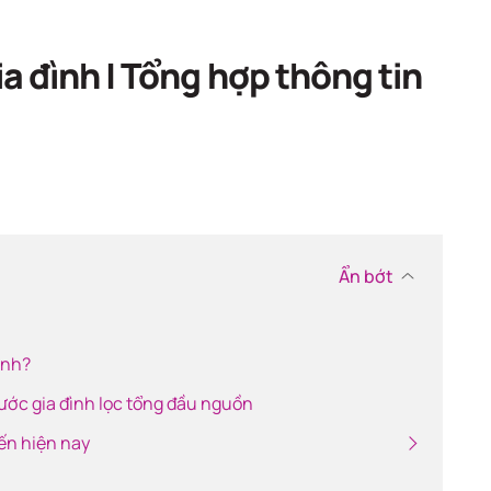
ch
a đình | Tổng hợp thông tin
Ẩn bớt
ình?
nước gia đình lọc tổng đầu nguồn
iến hiện nay