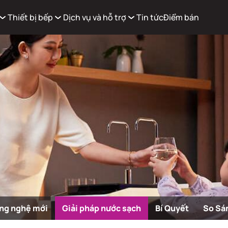
Thiết bị bếp
Dịch vụ và hỗ trợ
Tin tức
Điểm bán
Xem g
Có
0
sản phẩm trong giỏ hàng
ng nghệ mới
Giải pháp nước sạch
Bí Quyết
So Sá