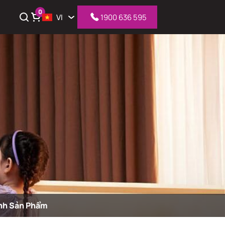
0
VI
1900 636 595
iỏ hàng
nh Sản Phẩm