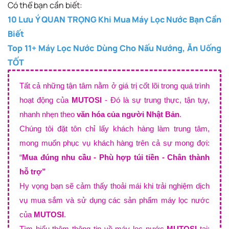
Có thể bạn cần biết:
10 Lưu Ý QUAN TRỌNG Khi Mua Máy Lọc Nước Bạn Cần
Biết
Top 11+ Máy Lọc Nước Dùng Cho Nấu Nướng, Ăn Uống
TỐT
Tất cả những tận tâm nằm ở giá trị cốt lõi trong quá trình
hoạt động của
MUTOSI
- Đó là sự trung thực, tận tụy,
nhanh nhẹn theo
văn hóa của người Nhật Bản
.
Chúng tôi đặt tôn chỉ lấy khách hàng làm trung tâm,
mong muốn phục vụ khách hàng trên cả sự mong đợi:
“
Mua đúng nhu cầu - Phù hợp túi tiền - Chân thành
hỗ trợ”
Hy vọng bạn sẽ cảm thấy thoải mái khi trải nghiệm dịch
vụ mua sắm và sử dụng các sản phẩm máy lọc nước
của
MUTOSI
.
Tìm hiểu thêm thông tin về máy lọc nước
MUTOSI
tại: