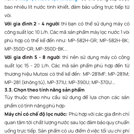
bao nhiêu lít nước tinh khiết, đảm bảo uống trực tiếp từ
vòi.
Với gia đình 2 - 4 người
thì bạn có thể sử dụng máy có
công suất lọc 10 L/h. Các mã sản phẩm máy lọc nước 1 vòi
phù hợp có thể kể đến như: MP-582H-GR; MP-582H-BK;
MP-350D-GR; MP-350D-BK...
Với gia đình 5 - 8 ngườ
i thì nên sử dụng máy có công
suất lọc 15 - 20 L/h. Các mã sản phẩm phù hợp đến từ
thương hiệu Mutosi có thể kể đến: MP-281MF; MP-281M;
MP-281 (không tủ), MP-371U; MP-390U; MP-370U...
3.3. Chọn theo tính năng sản phẩm
Tùy thuộc theo nhu cầu sử dụng để lựa chọn các sản
phẩm có tính năng phù hợp:
Máy chỉ có chế độ lọc nước:
Phù hợp với các gia đình chỉ
quan tâm tới chất lượng nước sau lọc đảm bảo quy chuẩn
uống trực tiếp. Sản phẩm có ưu điểm ở việc tối ưu chi phí