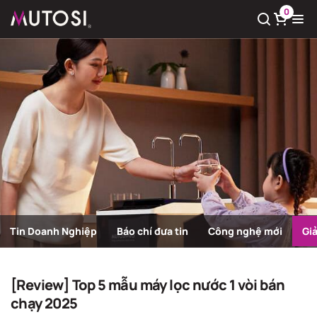
0
Xem giỏ hàng
Có
0
sản phẩm trong giỏ hàng
Tin Doanh Nghiệp
Báo chí đưa tin
Công nghệ mới
Gi
Giải pháp nước sạch
Trang chủ
Giải pháp nước sạch
[Review] Top 5 mẫu máy lọc nước 1 vòi bán
chạy 2025