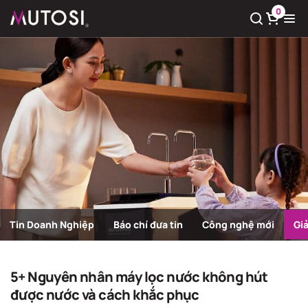
0
Xem giỏ hàng
Có
0
sản phẩm trong giỏ hàng
Tin Doanh Nghiệp
Báo chí đưa tin
Công nghệ mới
Gi
Giải pháp nước sạch
Trang chủ
Giải pháp nước sạch
5+ Nguyên nhân máy lọc nước không hút
được nước và cách khắc phục