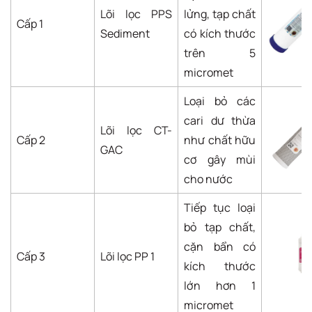
Lõi lọc PPS
lửng, tạp chất
Cấp 1
Sediment
có kích thước
trên 5
micromet
Loại bỏ các
cari dư thừa
Lõi lọc CT-
Cấp 2
như chất hữu
GAC
cơ gây mùi
cho nước
Tiếp tục loại
bỏ tạp chất,
cặn bẩn có
Cấp 3
Lõi lọc PP 1
kích thước
lớn hơn 1
micromet