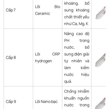
khoáng, bổ
Lõi Bio
Cấp 7
sung khoáng
Ceramic
chất thiết yếu
như Ca, Mg, K
Nâng cao độ
PH trong
nước, bổ
Lõi ORP
sung điện giải
Cấp 8
hydrogen
tự nhiên và
làm kiềm
nước hiệu
quả.
Chống nhiễm
khuẩn nguồn
Cấp 9
Lõi Nano bạc
nước trong