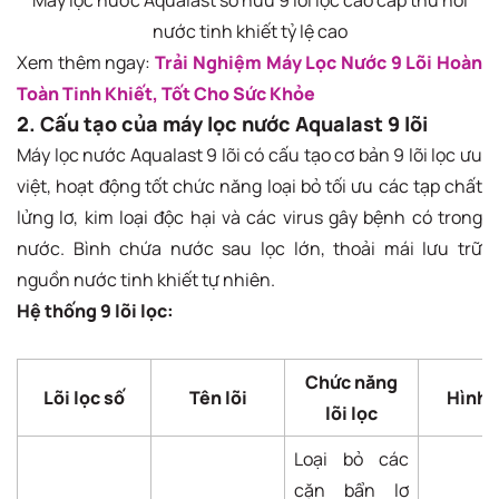
Máy lọc nước Aqualast sở hữu 9 lõi lọc cao cấp thu hồi
nước tinh khiết tỷ lệ cao
Xem thêm ngay:
Trải Nghiệm Máy Lọc Nước 9 Lõi Hoàn
Toàn Tinh Khiết, Tốt Cho Sức Khỏe
2. Cấu tạo của máy lọc nước Aqualast 9 lõi
Máy lọc nước Aqualast 9 lõi có cấu tạo cơ bản 9 lõi lọc ưu
việt, hoạt động tốt chức năng loại bỏ tối ưu các tạp chất
lửng lơ, kim loại độc hại và các virus gây bệnh có trong
nước. Bình chứa nước sau lọc lớn, thoải mái lưu trữ
nguồn nước tinh khiết tự nhiên.
Hệ thống 9 lõi lọc:
Chức năng
Lõi lọc số
Tên lõi
Hình 
lõi lọc
Loại bỏ các
cặn bẩn lơ