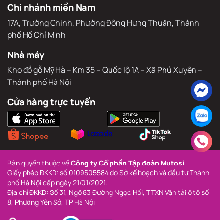
Chi nhánh miền Nam
17A, Trường Chinh, Phường Đông Hưng Thuận, Thành 
phố Hồ Chí Minh
Nhà máy
Kho đồ gỗ Mỹ Hà – Km 35 – Quốc lộ 1A – Xã Phú Xuyên – 
Thành phố Hà Nội
Cửa hàng trực tuyến
Bản quyền thuộc về 
Công ty Cổ phần Tập đoàn Mutosi.
Giấy phép ĐKKD: số 0109505584 do Sở kế hoạch và đầu tư Thành 
phố Hà Nội cấp ngày 21/01/2021.
Địa chỉ ĐKKD: Số 31, Ngõ 83 Đường Ngọc Hồi, TTXN Vận tải ô tô số 
8, Phường Yên Sở, TP Hà Nội