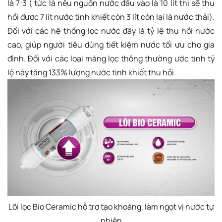
là 7:3 ( tức là nếu nguồn nước đầu vào là 10 lít thì sẽ thu
hồi được 7 lít nước tinh khiết còn 3 lít còn lại là nước thải).
Đối với các hệ thống lọc nước đây là tỷ lệ thu hồi nước
cao, giúp người tiêu dùng tiết kiệm nước tối ưu cho gia
đình. Đối với các loại màng lọc thông thường ước tính tỷ
lệ này tăng 133% lượng nước tinh khiết thu hồi.
Lõi lọc Bio Ceramic hỗ trợ tạo khoáng, làm ngọt vị nước tự
nhiên