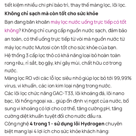
tiết kiệm nhiều chi phí bảo trì, thay thế màng lọc, lõi lọc.
Không chỉ sạch mà còn tốt cho sức khỏe
Bạn đang băn khoăn
máy lọc nước uống trực tiếp có tốt
không
? Không chỉ cung cấp nguồn nước sạch, đảm bảo
an toàn, có thể uống trực tiếp từ vòi mà nguồn nước từ
máy lọc nước Mutosi còn tốt cho sức khỏe của bạn.
Hệ thống 3 cấp lọc thô có khả năng loại bỏ hoàn toàn
rong rêu, rỉ sắt, bọ gậy, khí gây mùi, chất hữu cơ trong
nước.
Màng lọc RO với các lỗ lọc siêu nhỏ giúp lọc bỏ tới 99,99%
virus, vi khuẩn, các ion kim loại nặng trong nước.
Các lõi lọc chức năng GAC-T33, lõi khoáng đá, lõi nano
bạc, lõi hồng ngoại xa… giúp ổn định vị ngọt của nước, bổ
sung vi khoáng có lợi cho cơ thể, tăng cường pH, tăng
cường diệt khuẩn tuyệt đối cho nước đầu ra.
Công nghệ
4 trong 1 - sử dụng lõi Hydrogen
chuyên
biệt mang lại 4 lợi ích cho sức khỏe khách hàng: