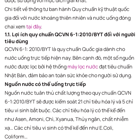
được sử dụng với mục đích giải khát.
Chi tiết về thông tư ban hành Quy chuẩn kỹ thuật quốc
gia đối với nước khoáng thiên nhiên và nước uống đóng
chai xem
tại đây
.
1.1. Lợi ích quy chuẩn QCVN 6-1:2010/BYT đối với người
tiêu dùng
QCVN 6-1: 2010/BYT là quy chuẩn Quốc gia dành cho
nước uống trực tiếp hiện nay. Bên cạnh đó, một số nguồn
nước được lọc bởi hệ thống
máy lọc nước
đạt tiêu chuẩn
Nhật Bản, đảm bảo an toàn sức khỏe cho người sử dụng.
Nguồn nước có thể uống trực tiếp
Nguồn nước tuân thủ chất lượng theo quy chuẩn QCVN
6-1:2010/BYT sẽ được kiểm soát 21 chỉ tiêu hóa lý và 5 chỉ
tiêu vi sinh bắt buộc. Các chỉ tiêu hóa lý có thể kể đến
như Asen, Amoni, Chì, Xyanua, Thủy ngân, chất nhiễm
xạ… Các chỉ tiêu vi sinh có thể kể đến như E.Coli,
Coliform…