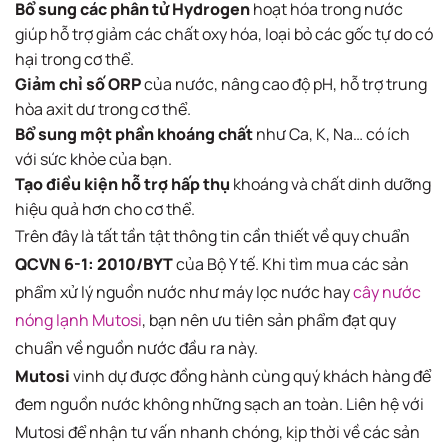
Bổ sung các phân tử
Hydrogen
hoạt hóa trong nước
giúp hỗ trợ giảm các chất oxy hóa, loại bỏ các gốc tự do có
hại trong cơ thể.
Giảm chỉ số ORP
của nước, nâng cao độ pH, hỗ trợ trung
hòa axit dư trong cơ thể.
Bổ sung một phần khoáng chất
như Ca, K, Na… có ích
với sức khỏe của bạn.
Tạo điều kiện hỗ trợ hấp thụ
khoáng và chất dinh dưỡng
hiệu quả hơn cho cơ thể.
Trên đây là tất tần tật thông tin cần thiết về quy chuẩn
QCVN 6-1: 2010/BYT
của Bộ Y tế. Khi tìm mua các sản
phẩm xử lý nguồn nước như máy lọc nước hay
cây nước
nóng lạnh Mutosi
, bạn nên ưu tiên sản phẩm đạt quy
chuẩn về nguồn nước đầu ra này.
Mutosi
vinh dự được đồng hành cùng quý khách hàng để
đem nguồn nước không những sạch an toàn. Liên hệ với
Mutosi để nhận tư vấn nhanh chóng, kịp thời về các sản