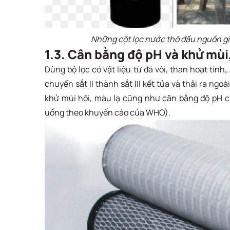
Những cột lọc nước thô đầu nguồn giú
1.3. Cân bằng độ pH và khử mù
Dùng bộ lọc có vật liệu từ đá vôi, than hoạt tín
chuyển sắt II thành sắt III kết tủa và thải ra ngo
khử mùi hôi, màu lạ cũng như cân bằng độ pH 
uống theo khuyến cáo của WHO).