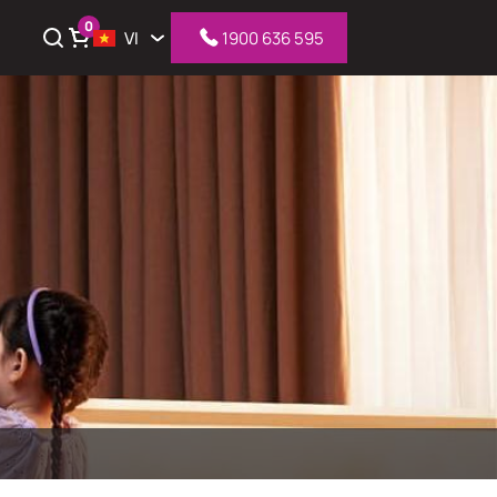
0
VI
1900 636 595
iỏ hàng