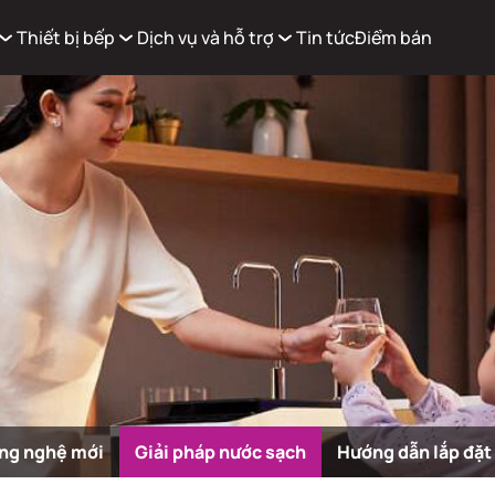
Thiết bị bếp
Dịch vụ và hỗ trợ
Tin tức
Điểm bán
Xem g
Có
0
sản phẩm trong giỏ hàng
ng nghệ mới
Giải pháp nước sạch
Hướng dẫn lắp đặt