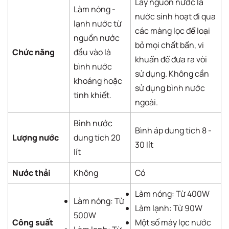
Lấy nguồn nước là
Làm nóng -
nước sinh hoạt đi qua
lạnh nước từ
các màng lọc để loại
nguồn nước
bỏ mọi chất bẩn, vi
Chức năng
đầu vào là
khuẩn để đưa ra vòi
bình nước
sử dụng. Không cần
khoáng hoặc
sử dụng bình nước
tinh khiết.
ngoài.
Bình nước
Bình áp dung tích 8 -
Lượng nước
dung tích 20
30 lít
lít
Nước thải
Không
Có
Làm nóng: Từ 400W
Làm nóng: Từ
Làm lạnh: Từ 90W
500W
Công suất
Một số máy lọc nước