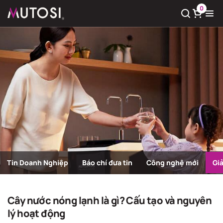
0
Xem giỏ hàng
Có
0
sản phẩm trong giỏ hàng
Tin Doanh Nghiệp
Báo chí đưa tin
Công nghệ mới
Gi
Giải pháp nước sạch
Trang chủ
Giải pháp nước sạch
Cây nước nóng lạnh là gì? Cấu tạo và nguyên
lý hoạt động